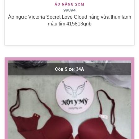
ÁO NÂNG 2CM
99894
Áo ngực Victoria Secret Love Cloud nâng vừa thun lạnh
màu tím 415813qnb
Còn Size:
34A