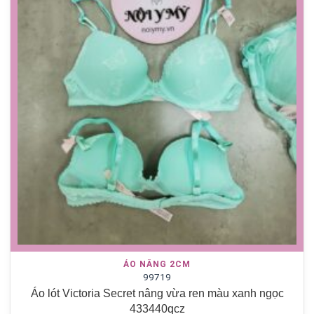
ÁO NÂNG 2CM
99719
Áo lót Victoria Secret nâng vừa ren màu xanh ngọc
433440qcz