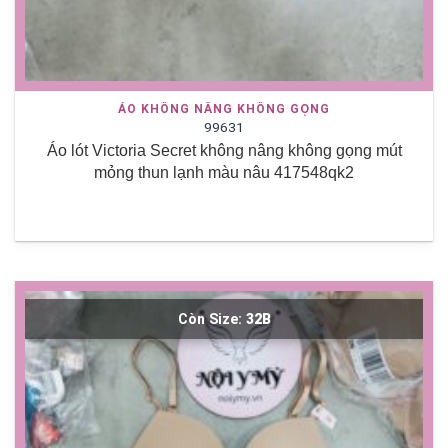
ÁO KHÔNG NÂNG KHÔNG GỌNG
99631
Áo lót Victoria Secret không nâng không gọng mút
mỏng thun lạnh màu nâu 417548qk2
Còn Size:
32B