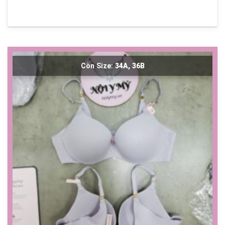
Còn Size:
34A, 36B