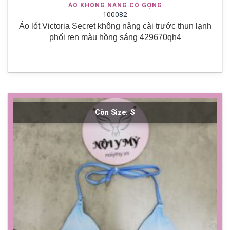
ÁO KHÔNG NÂNG CÓ GỌNG
100082
Áo lót Victoria Secret không nâng cài trước thun lạnh
phối ren màu hồng sáng 429670qh4
Còn Size:
S