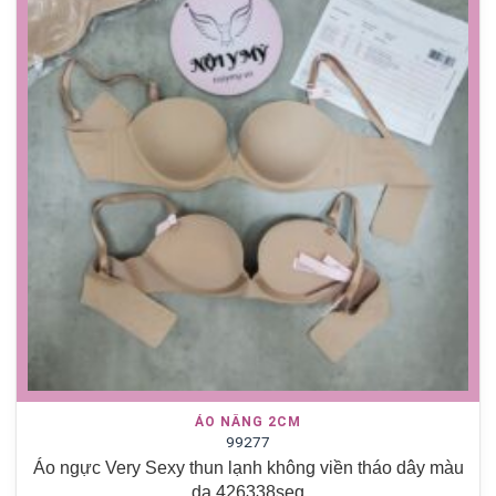
ÁO NÂNG 2CM
99277
Áo ngực Very Sexy thun lạnh không viền tháo dây màu
da 426338seq