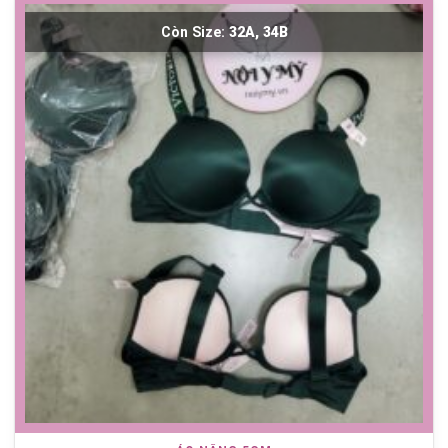
Còn Size:
32A, 34B