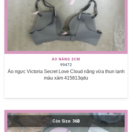
ÁO NÂNG 2CM
99472
Áo ngực Victoria Secret Love Cloud nâng vừa thun lạnh
màu xám 415813qdu
Còn Size:
36B