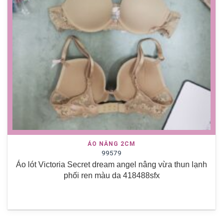
ÁO NÂNG 2CM
99579
Áo lót Victoria Secret dream angel nâng vừa thun lạnh
phối ren màu da 418488sfx