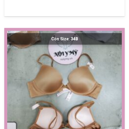
Còn Size:
34B