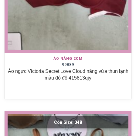
ÁO NÂNG 2CM
99889
Áo ngực Victoria Secret Love Cloud nâng vừa thun lạnh
màu đỏ đô 415813qjy
Còn Size:
34B