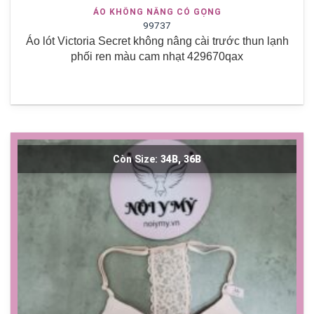
ÁO KHÔNG NÂNG CÓ GỌNG
99737
Áo lót Victoria Secret không nâng cài trước thun lạnh
phối ren màu cam nhạt 429670qax
Còn Size:
34B, 36B