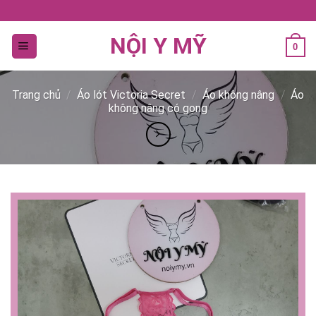
Bỏ
qua
NỘI Y MỸ
nội
0
dung
Trang chủ
/
Áo lót Victoria Secret
/
Áo không nâng
/
Áo
không nâng có gọng