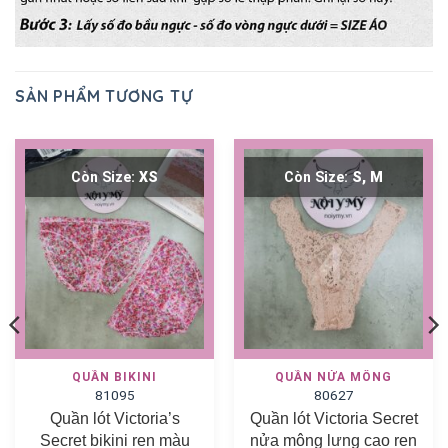
SẢN PHẨM TƯƠNG TỰ
Còn Size:
XS
Còn Size:
S, M
QUẦN BIKINI
QUẦN NỬA MÔNG
81095
80627
Quần lót Victoria’s
Quần lót Victoria Secret
Secret bikini ren màu
nửa mông lưng cao ren