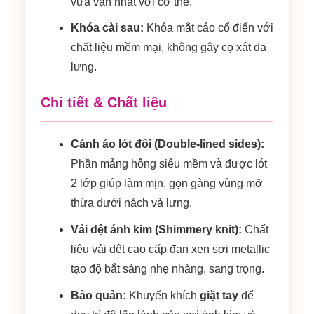
vừa vặn nhất với cơ thể.
Khóa cài sau:
Khóa mắt cáo cổ điển với
chất liệu mềm mại, không gây cọ xát da
lưng.
Chi tiết & Chất liệu
Cánh áo lót đôi (Double-lined sides):
Phần mảng hông siêu mềm và được lót
2 lớp giúp làm mịn, gọn gàng vùng mỡ
thừa dưới nách và lưng.
Vải dệt ánh kim (Shimmery knit):
Chất
liệu vải dệt cao cấp đan xen sợi metallic
tạo độ bắt sáng nhẹ nhàng, sang trọng.
Bảo quản:
Khuyến khích
giặt tay
để