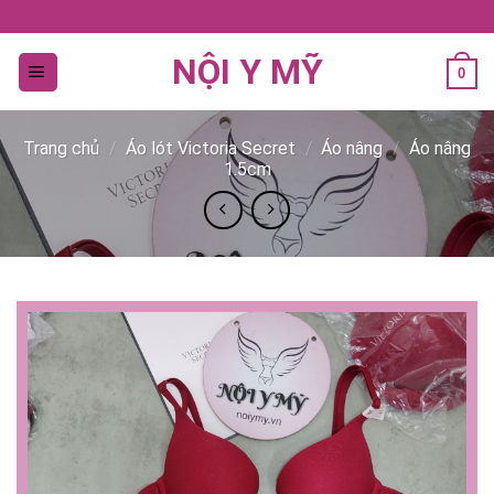
Bỏ
qua
NỘI Y MỸ
nội
0
dung
Trang chủ
/
Áo lót Victoria Secret
/
Áo nâng
/
Áo nâng
1.5cm