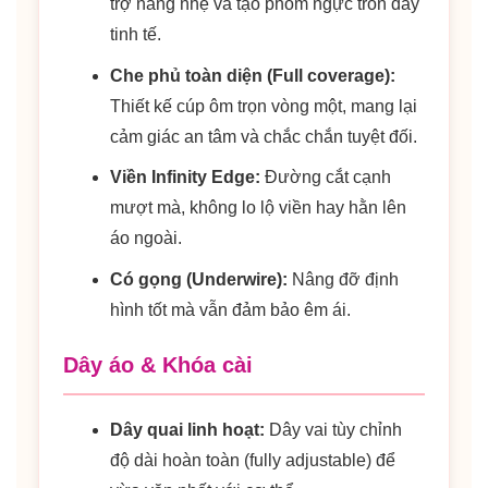
trợ nâng nhẹ và tạo phom ngực tròn đầy
tinh tế.
Che phủ toàn diện (Full coverage):
Thiết kế cúp ôm trọn vòng một, mang lại
cảm giác an tâm và chắc chắn tuyệt đối.
Viền Infinity Edge:
Đường cắt cạnh
mượt mà, không lo lộ viền hay hằn lên
áo ngoài.
Có gọng (Underwire):
Nâng đỡ định
hình tốt mà vẫn đảm bảo êm ái.
Dây áo & Khóa cài
Dây quai linh hoạt:
Dây vai tùy chỉnh
độ dài hoàn toàn (fully adjustable) để