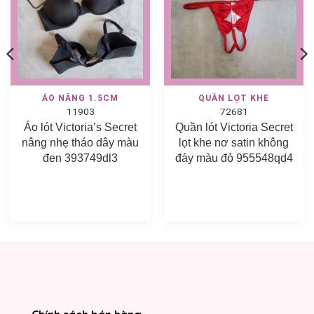
ÁO NÂNG 1.5CM
QUẦN LỌT KHE
11903
72681
Áo lót Victoria’s Secret
Quần lót Victoria Secret
nâng nhẹ tháo dây màu
lọt khe nơ satin không
đen 393749dl3
đáy màu đỏ 955548qd4