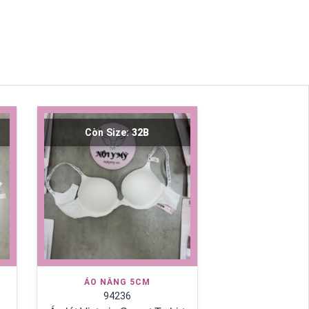
Còn Size:
32A
Còn Size:
3
ÁO NÂNG 5CM
ÁO NÂNG
88341
8833