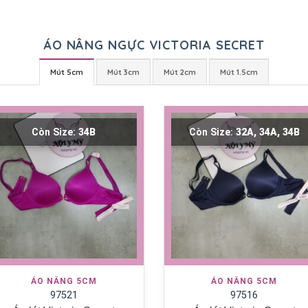
ÁO NÂNG NGỰC VICTORIA SECRET
Mút 5cm
Mút 3cm
Mút 2cm
Mút 1.5cm
Còn Size:
32A
Còn Size:
32A, 34A
ÁO NÂNG 5CM
ÁO NÂNG 5CM
90723
89308