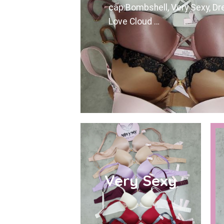
cấp:Bombshell, Very Sexy, D
Love Cloud …
Very Sexy