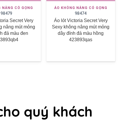
 NÂNG 3CM
ÁO NÂNG 5CM
90193
88341
toria Secret very
Áo lót Victoria Secret
 nhiều thun lạnh
bombshell thun lạnh dây
s
màu hồng ruốc
đính đá màu xám 421998qbv
22626qfk
 cho quý khách