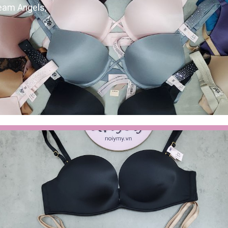
ream Angels,