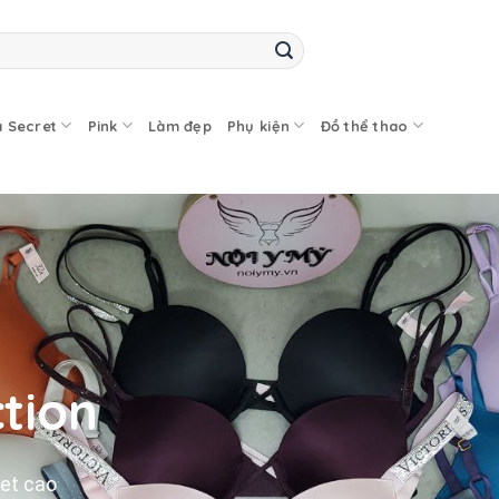
a Secret
Pink
Làm đẹp
Phụ kiện
Đồ thể thao
tion
ret cao