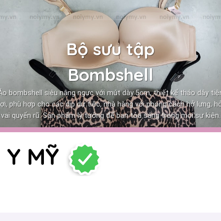
Bộ sưu tập
Bombshell
Áo bombshell siêu nâng ngực với mút dày 5cm, thiết kế tháo dây tiệ
lợi, phù hợp cho các dịp dự tiệc, nhà hàng với phong cách hở lưng, h
vai quyến rũ. Sản phẩm lý tưởng để bạn tỏa sáng trong mọi sự kiện.
 Y MỸ