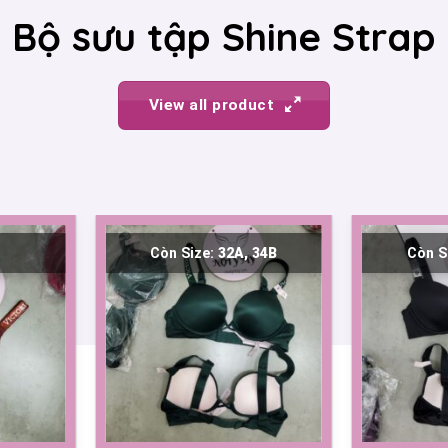
Bộ sưu tập Shine Strap
View all product
B
Còn Size:
32B
Còn