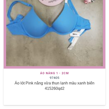
ÁO NÂNG 1 - 2CM
97405
Áo lót Pink nâng vừa thun lạnh màu xanh biển
415260qd2