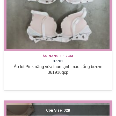
ÁO NÂNG 1 - 2CM
87701
Áo lót Pink nâng vừa thun lạnh màu trắng bướm
361916qcp
Còn Size:
32B