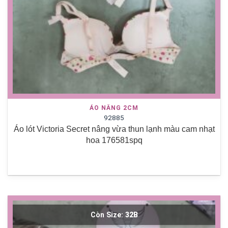
ÁO NÂNG 2CM
92885
Áo lót Victoria Secret nâng vừa thun lạnh màu cam nhạt
hoa 176581spq
Còn Size:
32B