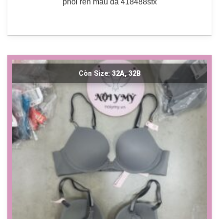
phối ren màu da 418488sfx
Còn Size:
32A, 32B