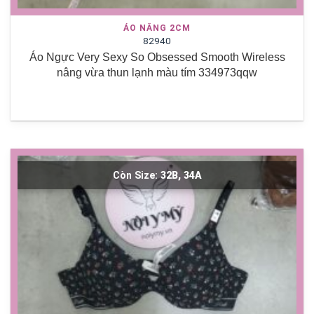
ÁO NÂNG 2CM
82940
Áo Ngực Very Sexy So Obsessed Smooth Wireless
nâng vừa thun lạnh màu tím 334973qqw
Còn Size:
32B, 34A