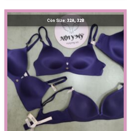
Còn Size:
32A, 32B