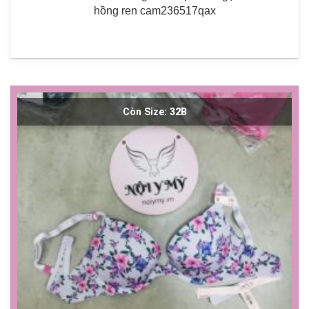
hồng ren cam236517qax
Còn Size:
32B