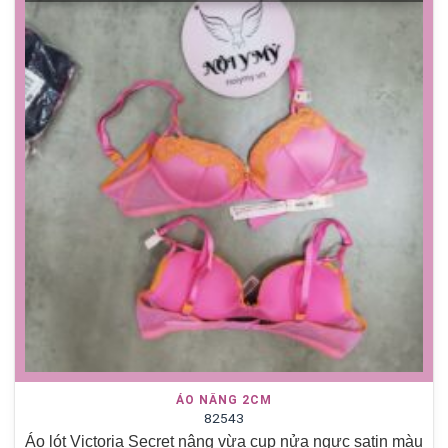
ÁO NÂNG 2CM
82543
Áo lót Victoria Secret nâng vừa cup nửa ngực satin màu