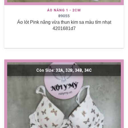
ÁO NÂNG 1 - 2CM
89055
Áo lót Pink nâng vừa thun kim sa màu tím nhạt
4201681d7
Còn Size:
32A, 32B, 34B, 34C