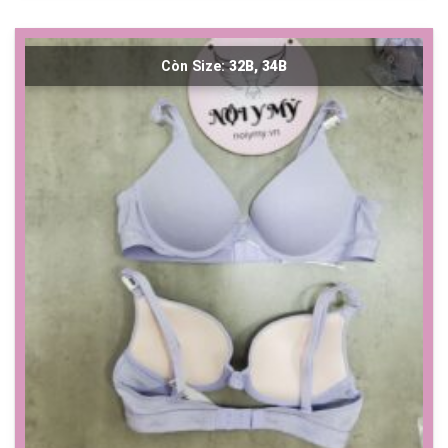
Còn Size:
32B, 34B