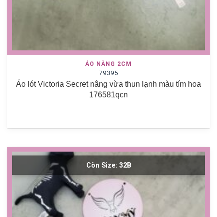
ÁO NÂNG 2CM
79395
Áo lót Victoria Secret nâng vừa thun lạnh màu tím hoa
176581qcn
Còn Size:
32B