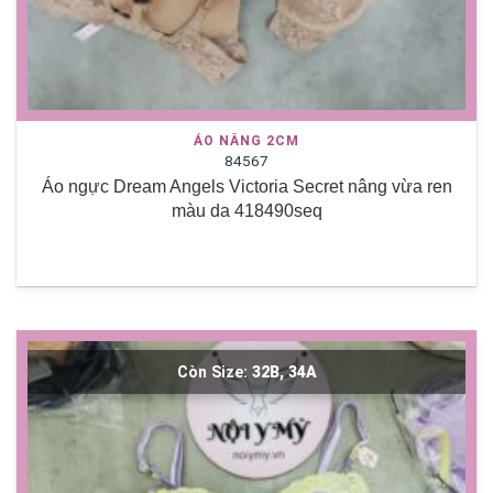
ÁO NÂNG 2CM
84567
Áo ngực Dream Angels Victoria Secret nâng vừa ren
màu da 418490seq
Còn Size:
32B, 34A