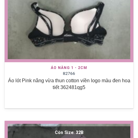
ÁO NÂNG 1 - 2CM
82766
Áo lót Pink nâng vừa thun cotton viền logo màu đen hoạ
tiết 362481qg5
Còn Size:
32B