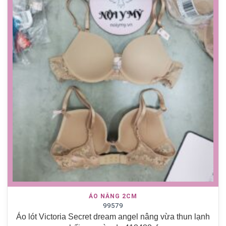
ÁO NÂNG 2CM
99579
Áo lót Victoria Secret dream angel nâng vừa thun lạnh