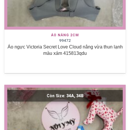
ÁO NÂNG 2CM
99472
Áo ngực Victoria Secret Love Cloud nâng vừa thun lạnh
màu xám 415813qdu
Còn Size:
34A, 34B