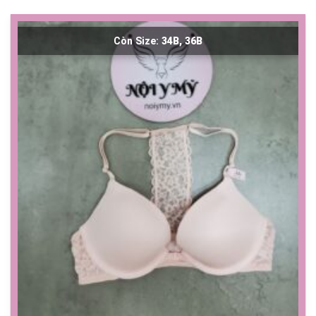
Còn Size:
34B, 36B