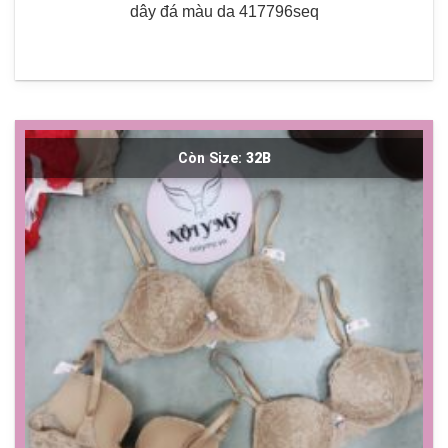
dây đá màu da 417796seq
Còn Size:
32B