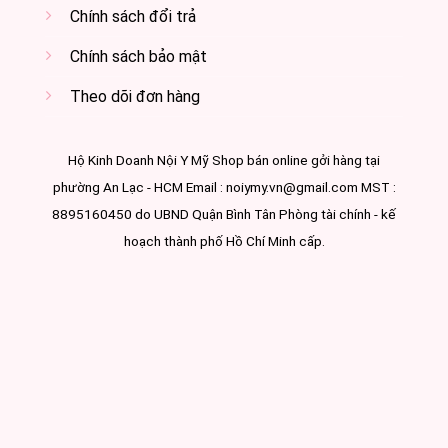
Chính sách đổi trả
Chính sách bảo mật
Theo dõi đơn hàng
Hộ Kinh Doanh Nội Y Mỹ Shop bán online gởi hàng tại
phường An Lạc - HCM Email : noiymy.vn@gmail.com MST :
8895160450 do UBND Quận Bình Tân Phòng tài chính - kế
hoạch thành phố Hồ Chí Minh cấp.