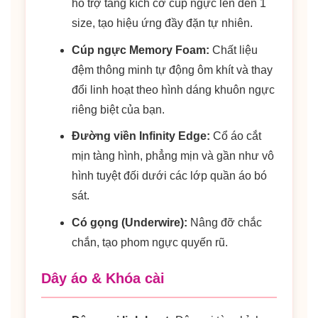
hỗ trợ tăng kích cỡ cúp ngực lên đến 1
size, tạo hiệu ứng đầy đặn tự nhiên.
Cúp ngực Memory Foam:
Chất liệu
đệm thông minh tự động ôm khít và thay
đổi linh hoạt theo hình dáng khuôn ngực
riêng biệt của bạn.
Đường viền Infinity Edge:
Cổ áo cắt
mịn tàng hình, phẳng mịn và gần như vô
hình tuyệt đối dưới các lớp quần áo bó
sát.
Có gọng (Underwire):
Nâng đỡ chắc
chắn, tạo phom ngực quyến rũ.
Dây áo & Khóa cài