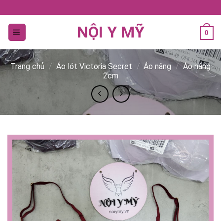
Bỏ
qua
NỘI Y MỸ
nội
0
dung
Trang chủ
/
Áo lót Victoria Secret
/
Áo nâng
/
Áo nâng
2cm