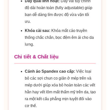
Dây quai linh hoạt:
Dây vai tùy chỉnh
độ dài hoàn toàn (fully adjustable) giúp
bạn dễ dàng tìm được độ vừa vặn tối
ưu.
Khóa cài sau:
Khóa mắt cáo truyền
thống chắc chắn, bọc đệm êm ái cho da
lưng.
Chi tiết & Chất liệu
Cánh áo Spandex cao cấp:
Việc loại
bỏ các sợi chun co giãn ở mép trên và
mép dưới giúp xóa bỏ hoàn toàn các vết
hằn hay vết lõm mất thẩm mỹ trên da, tạo
ra một kết cấu phẳng mịn tuyệt đối vào
cơ thể.