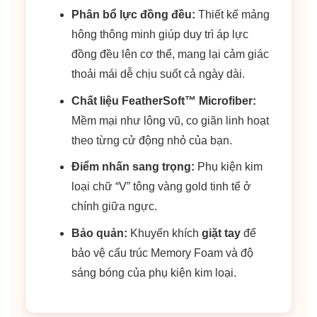
Phân bổ lực đồng đều:
Thiết kế mảng
hông thông minh giúp duy trì áp lực
đồng đều lên cơ thể, mang lại cảm giác
thoải mái dễ chịu suốt cả ngày dài.
Chất liệu FeatherSoft™ Microfiber:
Mềm mại như lông vũ, co giãn linh hoạt
theo từng cử động nhỏ của bạn.
Điểm nhấn sang trọng:
Phụ kiện kim
loại chữ “V” tông vàng gold tinh tế ở
chính giữa ngực.
Bảo quản:
Khuyến khích
giặt tay
để
bảo vệ cấu trúc Memory Foam và độ
sáng bóng của phụ kiện kim loại.