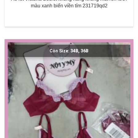
màu xanh biển viền tím 231719qd2
Còn Size:
34B, 36B