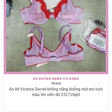
ÁO KHÔNG NÂNG CÓ GỌNG
98368
Áo lót Victoria Secret không nâng không mút ren lưới
màu tím viền đỏ 231719qt3