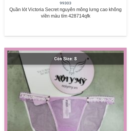
99303
Quần lót Victoria Secret nguyên mông lưng cao không
viền màu tím 428714qfk
Còn Size:
S