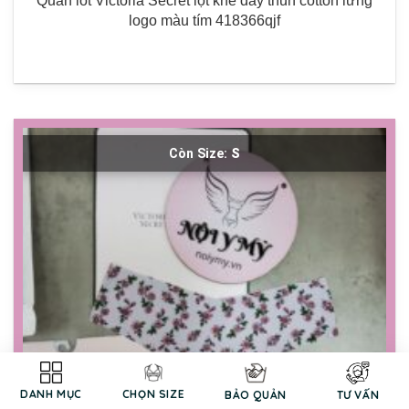
Quần lót Victoria Secret lọt khe dây thun cotton lưng
logo màu tím 418366qjf
Còn Size:
S
DANH MỤC
CHỌN SIZE
BẢO QUẢN
TƯ VẤN