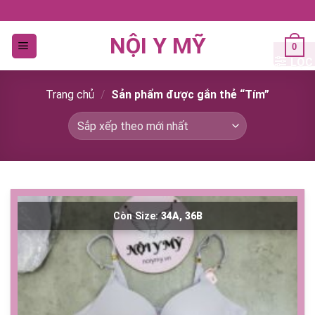
Bỏ
qua
NỘI Y MỸ
nội
0
dung
LỌC
Trang chủ
/
Sản phẩm được gắn thẻ “Tím”
Còn Size:
34A, 36B