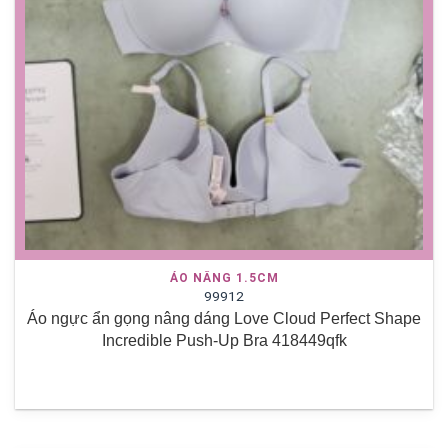
ÁO NÂNG 1.5CM
99912
Áo ngực ẩn gọng nâng dáng Love Cloud Perfect Shape
Incredible Push-Up Bra 418449qfk