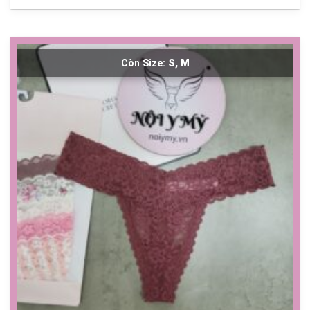
Còn Size:
S, M