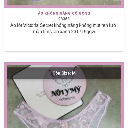
ÁO KHÔNG NÂNG CÓ GỌNG
98358
Áo lót Victoria Secret không nâng không mút ren lưới
màu tím viền xanh 231719qqw
Còn Size:
M