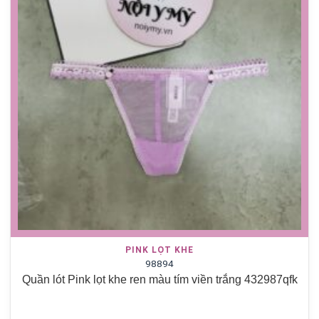
PINK LỌT KHE
98894
Quần lót Pink lọt khe ren màu tím viền trắng 432987qfk