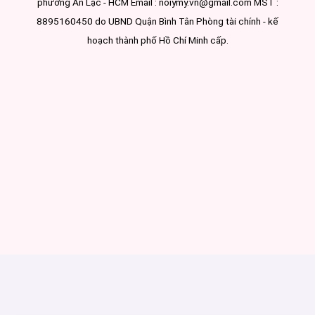
phường An Lạc - HCM Email : noiymy.vn@gmail.com MST :
8895160450 do UBND Quận Bình Tân Phòng tài chính - kế
hoạch thành phố Hồ Chí Minh cấp.