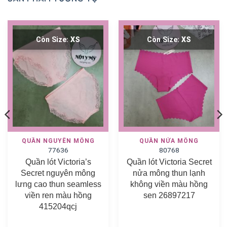
Còn Size:
XS
Còn Size:
XS
QUẦN NGUYÊN MÔNG
QUẦN NỬA MÔNG
77636
80768
Quần lót Victoria’s
Quần lót Victoria Secret
Secret nguyên mông
nửa mông thun lạnh
lưng cao thun seamless
không viền màu hồng
viền ren màu hồng
sen 26897217
415204qcj