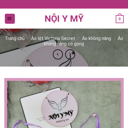
Bỏ
qua
NỘI Y MỸ
nội
0
dung
Trang chủ
/
Áo lót Victoria Secret
/
Áo không nâng
/
Áo
không nâng có gọng