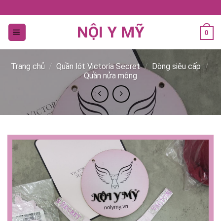
Bỏ
qua
NỘI Y MỸ
nội
0
dung
Trang chủ
/
Quần lót Victoria Secret
/
Dòng siêu cấp
/
Quần nửa mông