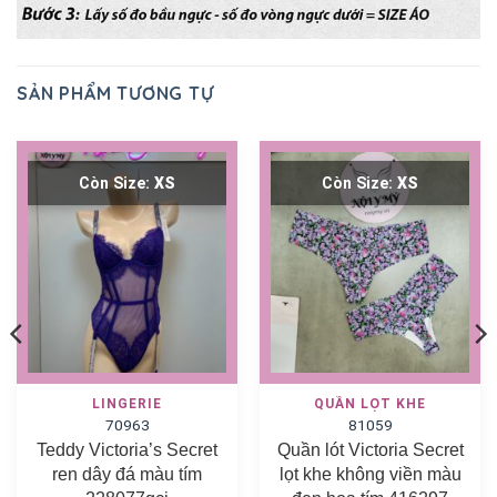
SẢN PHẨM TƯƠNG TỰ
Còn Size:
XS
Còn Size:
XS
LINGERIE
QUẦN LỌT KHE
70963
81059
Teddy Victoria’s Secret
Quần lót Victoria Secret
ren dây đá màu tím
lọt khe không viền màu