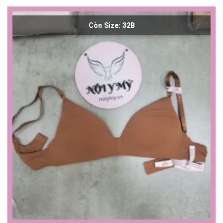
Còn Size:
32B