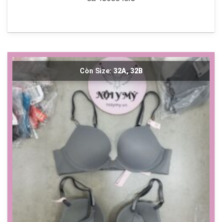
Còn Size:
32A, 32B