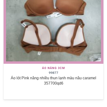
ÁO NÂNG 3CM
99877
Áo lót Pink nâng nhiều thun lạnh màu nâu caramel
357700qd6