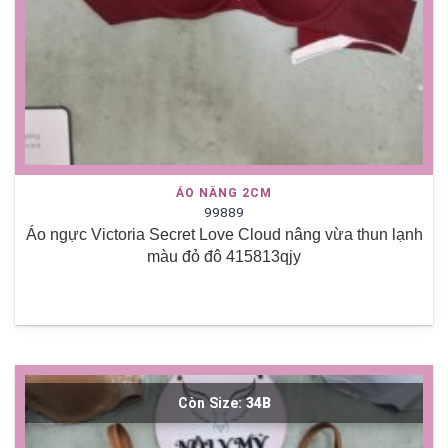
ÁO NÂNG 2CM
99889
Áo ngực Victoria Secret Love Cloud nâng vừa thun lạnh
màu đỏ đô 415813qjy
Còn Size:
34B