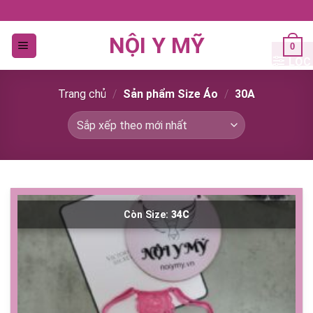
Bỏ
qua
NỘI Y MỸ
nội
0
dung
LỌC
Trang chủ
/
Sản phẩm Size Áo
/
30A
Còn Size:
34C