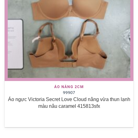
ÁO NÂNG 2CM
99907
Áo ngực Victoria Secret Love Cloud nâng vừa thun lạnh
màu nâu caramel 415813sfx