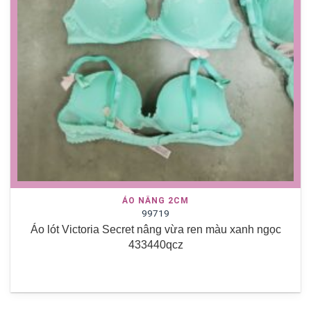
ÁO NÂNG 2CM
99719
Áo lót Victoria Secret nâng vừa ren màu xanh ngọc
433440qcz