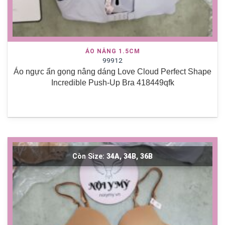
ÁO NÂNG 1.5CM
99912
Áo ngực ẩn gọng nâng dáng Love Cloud Perfect Shape
Incredible Push-Up Bra 418449qfk
Còn Size:
34A, 34B, 36B