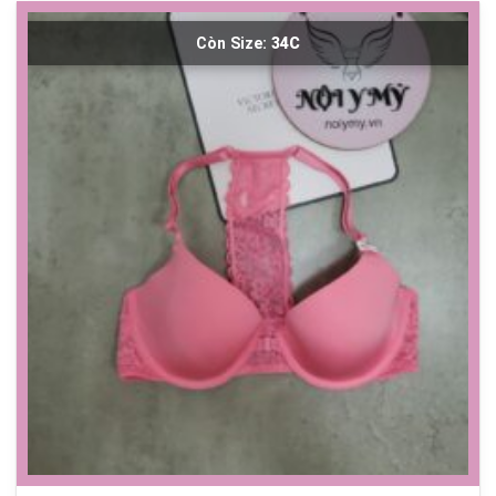
Còn Size:
34C