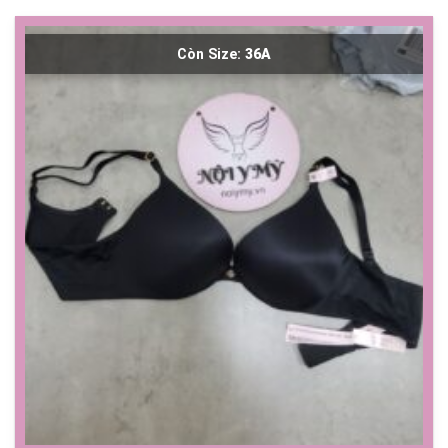
Còn Size:
36A