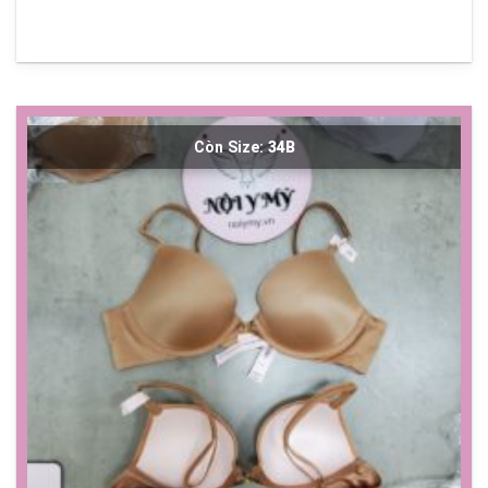
Còn Size:
34B