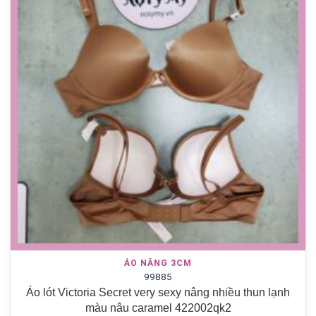
ÁO NÂNG 3CM
99885
Áo lót Victoria Secret very sexy nâng nhiều thun lạnh
màu nâu caramel 422002qk2