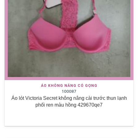
ÁO KHÔNG NÂNG CÓ GỌNG
100087
Áo lót Victoria Secret không nâng cài trước thun lạnh
phối ren màu hồng 429670qe7