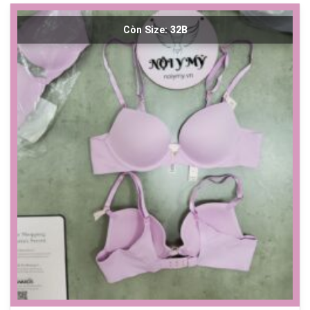
Còn Size:
32B