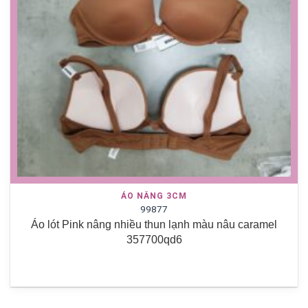
ÁO NÂNG 3CM
99877
Áo lót Pink nâng nhiều thun lạnh màu nâu caramel
357700qd6