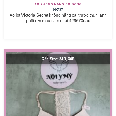
ÁO KHÔNG NÂNG CÓ GỌNG
99737
Áo lót Victoria Secret không nâng cài trước thun lạnh
phối ren màu cam nhạt 429670qax
Còn Size:
34B, 36B