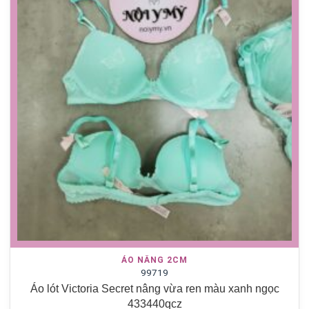
ÁO NÂNG 2CM
99719
Áo lót Victoria Secret nâng vừa ren màu xanh ngọc
433440qcz