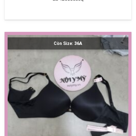
Còn Size:
36A