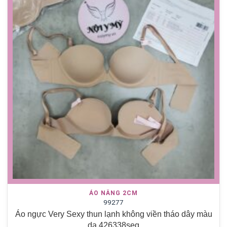
ÁO NÂNG 2CM
99277
Áo ngực Very Sexy thun lạnh không viền tháo dây màu
da 426338seq