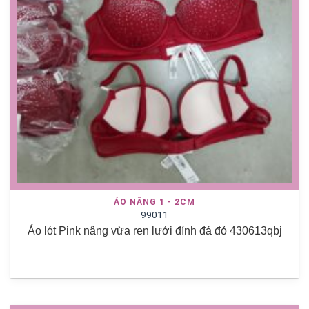
ÁO NÂNG 1 - 2CM
99011
Áo lót Pink nâng vừa ren lưới đính đá đỏ 430613qbj