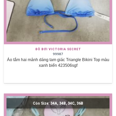
ĐỒ BƠI VICTORIA SECRET
99987
Áo tắm hai mảnh dáng tam giác Triangle Bikini Top màu
xanh biển 423506sgf
Còn Size:
34A, 34B, 34C, 36B