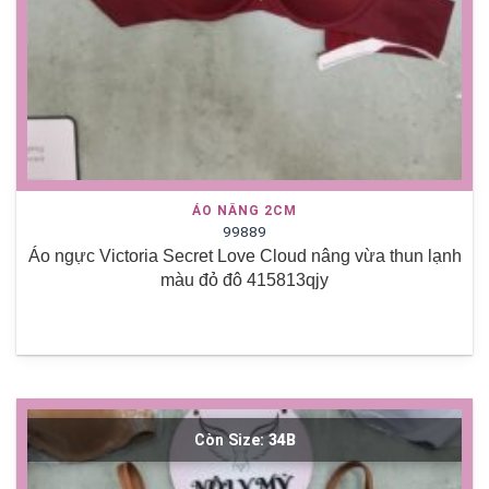
ÁO NÂNG 2CM
99889
Áo ngực Victoria Secret Love Cloud nâng vừa thun lạnh
màu đỏ đô 415813qjy
Còn Size:
34B