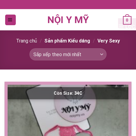
Bỏ
qua
NỘI Y MỸ
nội
0
dung
LỌC
Trang chủ
/
Sản phẩm Kiểu dáng
/
Very Sexy
Còn Size:
34C