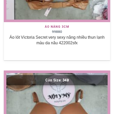
ÁO NÂNG 3CM
99880
Áo lót Victoria Secret very sexy nâng nhiều thun lạnh
màu da nâu 422002sfx
Còn Size:
34B