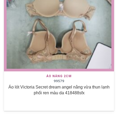
ÁO NÂNG 2CM
99579
Áo lót Victoria Secret dream angel nâng vừa thun lạnh
phối ren màu da 418488sfx