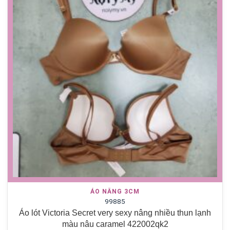
ÁO NÂNG 3CM
99885
Áo lót Victoria Secret very sexy nâng nhiều thun lạnh
màu nâu caramel 422002qk2