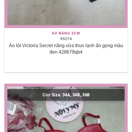
ÁO NÂNG 2CM
99274
Áo lót Victoria Secret nâng vừa thun lạnh ẩn gọng màu
đen 428679qb4
Còn Size:
34A, 34B, 36B