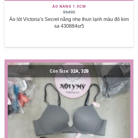
ÁO NÂNG 1.5CM
99490
Áo lót Victoria’s Secret nâng nhẹ thun lạnh màu đỏ kim
sa 430884sr5
Còn Size:
32A, 32B