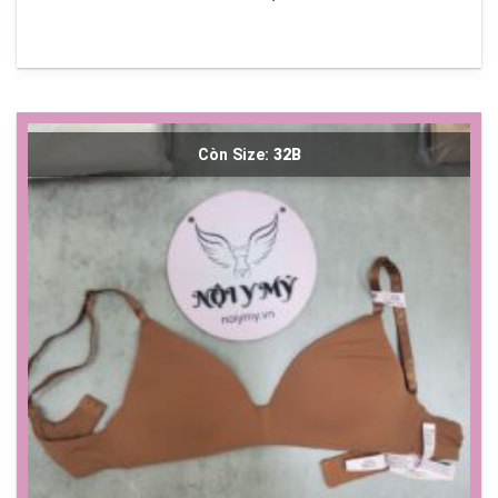
Còn Size:
32B