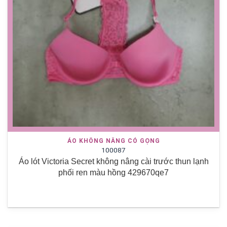
ÁO KHÔNG NÂNG CÓ GỌNG
100087
Áo lót Victoria Secret không nâng cài trước thun lạnh
phối ren màu hồng 429670qe7