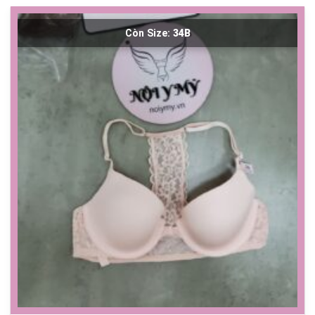
Còn Size:
34B