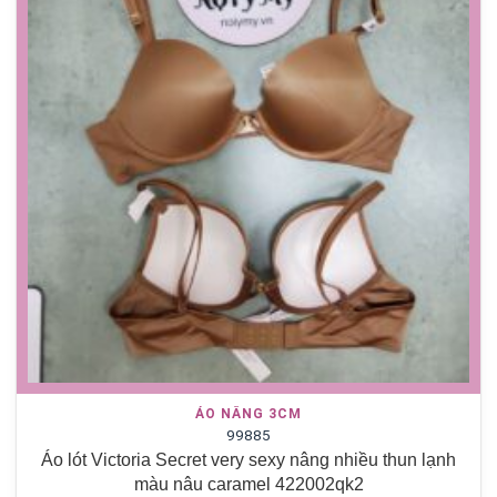
ÁO NÂNG 3CM
99885
Áo lót Victoria Secret very sexy nâng nhiều thun lạnh
màu nâu caramel 422002qk2