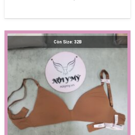
Còn Size:
32B