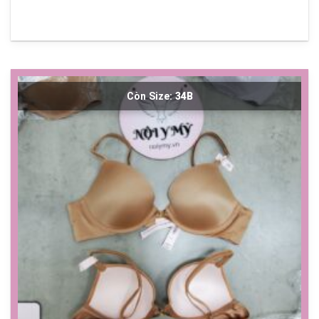
Còn Size:
34B