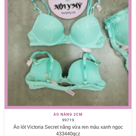
ÁO NÂNG 2CM
99719
Áo lót Victoria Secret nâng vừa ren màu xanh ngọc
433440qcz