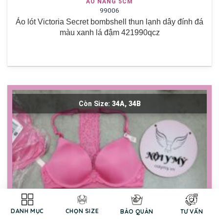
ÁO NÂNG 5CM
99006
Áo lót Victoria Secret bombshell thun lạnh dây đính đá
màu xanh lá đậm 421990qcz
Còn Size:
34A, 34B
DANH MỤC
CHỌN SIZE
BẢO QUẢN
TƯ VẤN