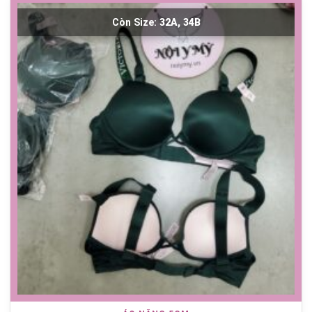
Còn Size:
32A, 34B