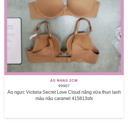
ÁO NÂNG 2CM
99907
Áo ngực Victoria Secret Love Cloud nâng vừa thun lạnh
màu nâu caramel 415813sfx