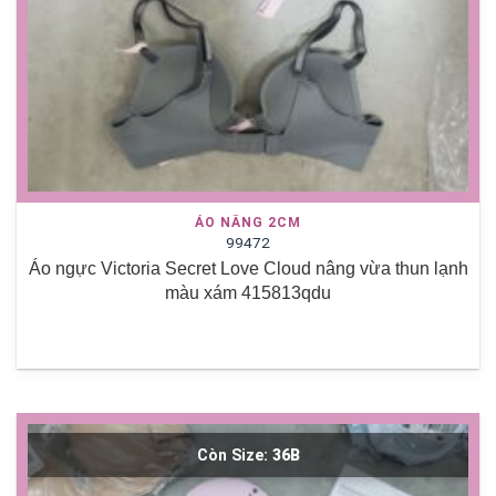
ÁO NÂNG 2CM
99472
Áo ngực Victoria Secret Love Cloud nâng vừa thun lạnh
màu xám 415813qdu
Còn Size:
36B