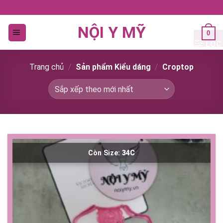
Bỏ
qua
NỘI Y MỸ
nội
0
dung
LỌC
Trang chủ
/
Sản phẩm Kiểu dáng
/
Croptop
Còn Size:
34C