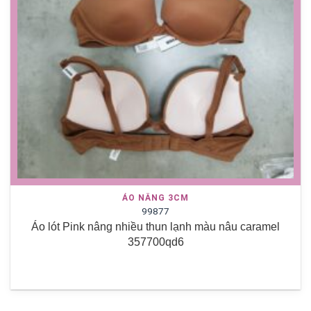
ÁO NÂNG 3CM
99877
Áo lót Pink nâng nhiều thun lạnh màu nâu caramel
357700qd6