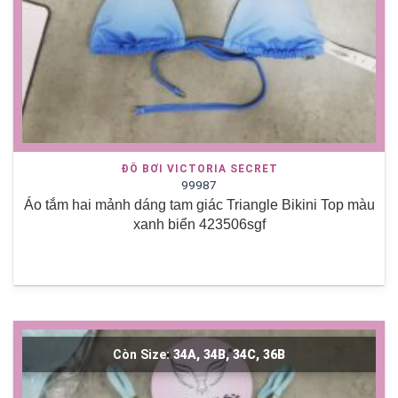
ĐỒ BƠI VICTORIA SECRET
99987
Áo tắm hai mảnh dáng tam giác Triangle Bikini Top màu
xanh biển 423506sgf
Còn Size:
34A, 34B, 34C, 36B