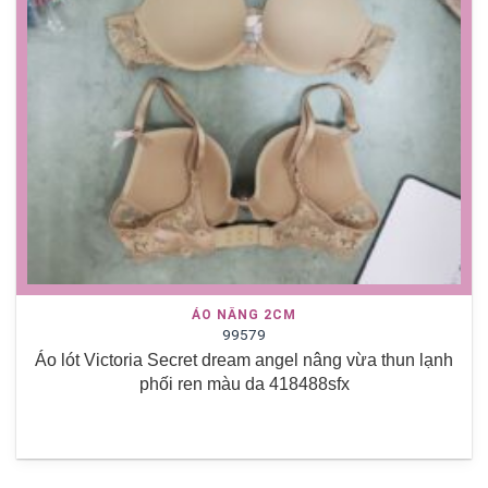
ÁO NÂNG 2CM
99579
Áo lót Victoria Secret dream angel nâng vừa thun lạnh
phối ren màu da 418488sfx