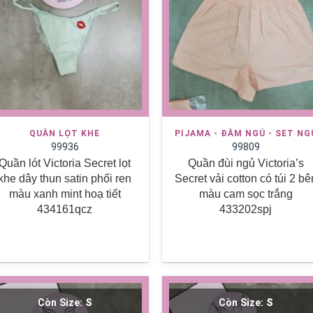
QUẦN LỌT KHE
PIJAMA - ĐẦM NGỦ - SET NG
99936
99809
Quần lót Victoria Secret lọt
Quần đùi ngủ Victoria’s
khe dây thun satin phối ren
Secret vải cotton có túi 2 bê
màu xanh mint hoạ tiết
màu cam sọc trắng
434161qcz
433202spj
Còn Size:
S
Còn Size:
S