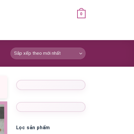
0
Lọc sản phẩm