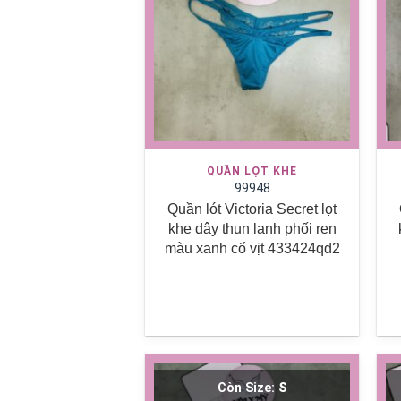
QUẦN LỌT KHE
99948
Quần lót Victoria Secret lọt
khe dây thun lạnh phối ren
màu xanh cổ vịt 433424qd2
Còn Size:
S