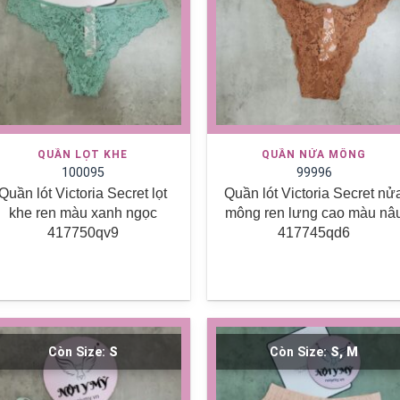
QUẦN LỌT KHE
QUẦN NỬA MÔNG
100095
99996
Quần lót Victoria Secret lọt
Quần lót Victoria Secret nử
khe ren màu xanh ngọc
mông ren lưng cao màu nâ
417750qv9
417745qd6
Còn Size:
S
Còn Size:
S, M