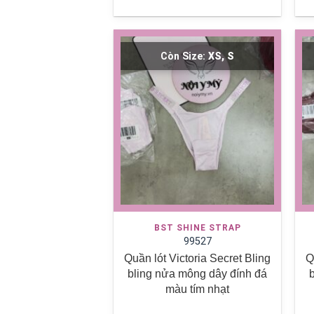
Còn Size:
XS, S
BST SHINE STRAP
99527
Quần lót Victoria Secret Bling
Q
bling nửa mông dây đính đá
màu tím nhạt