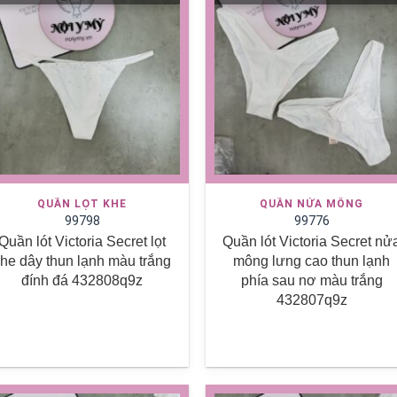
QUẦN LỌT KHE
QUẦN NỬA MÔNG
99798
99776
Quần lót Victoria Secret lọt
Quần lót Victoria Secret nử
he dây thun lạnh màu trắng
mông lưng cao thun lạnh
đính đá 432808q9z
phía sau nơ màu trắng
432807q9z