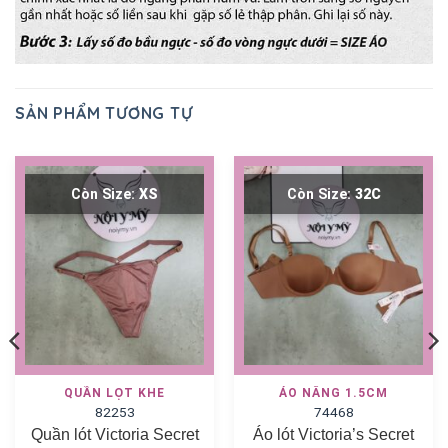
SẢN PHẨM TƯƠNG TỰ
Còn Size:
XS
Còn Size:
32C
QUẦN LỌT KHE
ÁO NÂNG 1.5CM
82253
74468
Quần lót Victoria Secret
Áo lót Victoria’s Secret