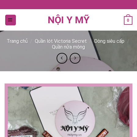
Bỏ
qua
NỘI Y MỸ
nội
0
dung
Trang chủ
/
Quần lót Victoria Secret
/
Dòng siêu cấp
/
Quần nửa mông