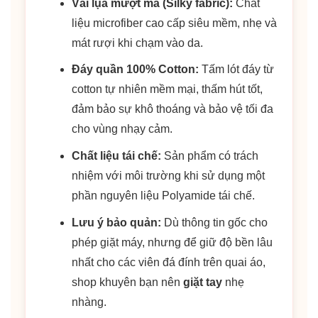
Vải lụa mượt mà (Silky fabric):
Chất
liệu microfiber cao cấp siêu mềm, nhẹ và
mát rượi khi chạm vào da.
Đáy quần 100% Cotton:
Tấm lót đáy từ
cotton tự nhiên mềm mại, thấm hút tốt,
đảm bảo sự khô thoáng và bảo vệ tối đa
cho vùng nhạy cảm.
Chất liệu tái chế:
Sản phẩm có trách
nhiệm với môi trường khi sử dụng một
phần nguyên liệu Polyamide tái chế.
Lưu ý bảo quản:
Dù thông tin gốc cho
phép giặt máy, nhưng để giữ độ bền lâu
nhất cho các viên đá đính trên quai áo,
shop khuyên bạn nên
giặt tay
nhẹ
nhàng.