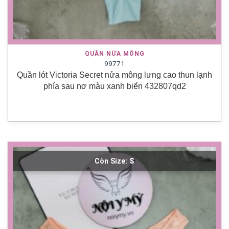
QUẦN NỬA MÔNG
99771
Quần lót Victoria Secret nửa mông lưng cao thun lạnh
phía sau nơ màu xanh biển 432807qd2
Còn Size:
S