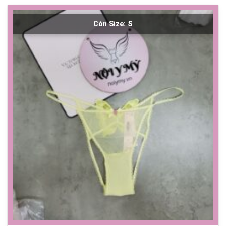
Còn Size:
S