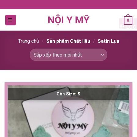
Bỏ
qua
NỘI Y MỸ
nội
0
dung
LỌC
Trang chủ
/
Sản phẩm Chất liệu
/
Satin Lụa
Còn Size:
S