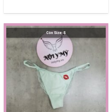
Còn Size:
S