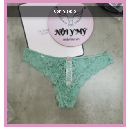
Còn Size:
S