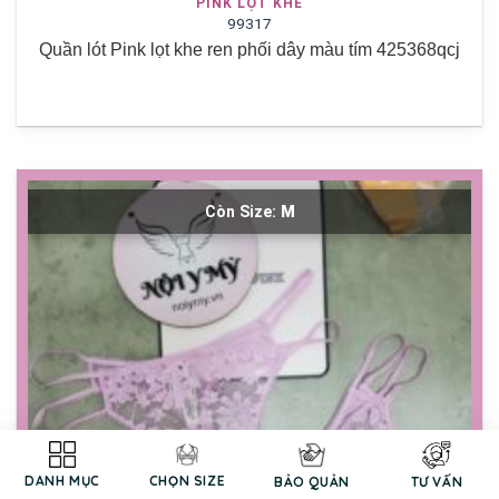
PINK LỌT KHE
99317
Quần lót Pink lọt khe ren phối dây màu tím 425368qcj
Còn Size:
M
DANH MỤC
CHỌN SIZE
BẢO QUẢN
TƯ VẤN