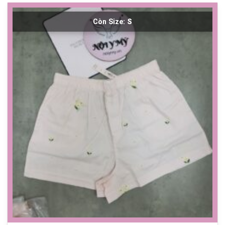
Còn Size:
S