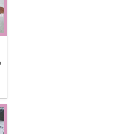
G
g
g