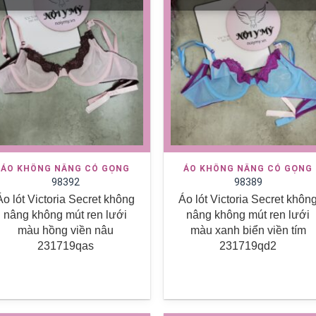
ÁO KHÔNG NÂNG CÓ GỌNG
ÁO KHÔNG NÂNG CÓ GỌNG
98392
98389
Áo lót Victoria Secret không
Áo lót Victoria Secret khôn
nâng không mút ren lưới
nâng không mút ren lưới
màu hồng viền nâu
màu xanh biển viền tím
231719qas
231719qd2