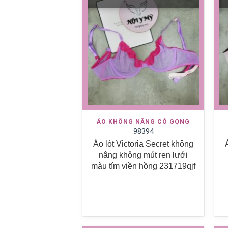
ÁO KHÔNG NÂNG CÓ GỌNG
98394
Áo lót Victoria Secret không
nâng không mút ren lưới
màu tím viền hồng 231719qjf