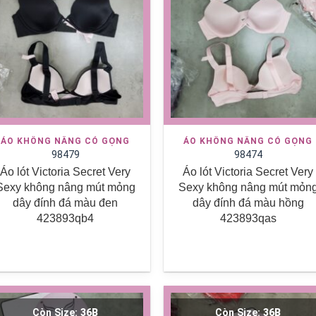
ÁO KHÔNG NÂNG CÓ GỌNG
ÁO KHÔNG NÂNG CÓ GỌNG
98479
98474
Áo lót Victoria Secret Very
Áo lót Victoria Secret Very
Sexy không nâng mút mỏng
Sexy không nâng mút mỏn
dây đính đá màu đen
dây đính đá màu hồng
423893qb4
423893qas
Còn Size:
36B
Còn Size:
36B