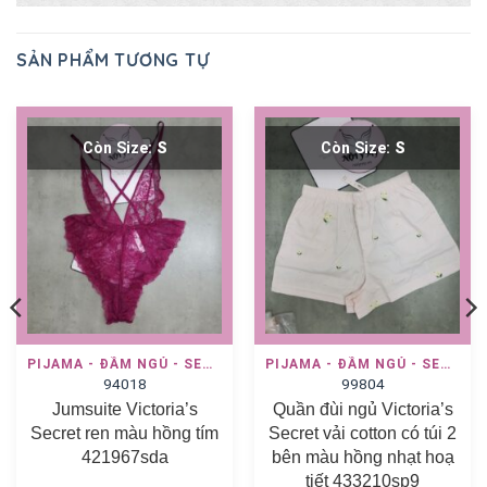
SẢN PHẨM TƯƠNG TỰ
Còn Size:
S
Còn Size:
S
PIJAMA - ĐẦM NGỦ - SET NGỦ
PIJAMA - ĐẦM NGỦ - SET NGỦ
94018
99804
Jumsuite Victoria’s
Quần đùi ngủ Victoria’s
Secret ren màu hồng tím
Secret vải cotton có túi 2
421967sda
bên màu hồng nhạt hoạ
tiết 433210sp9