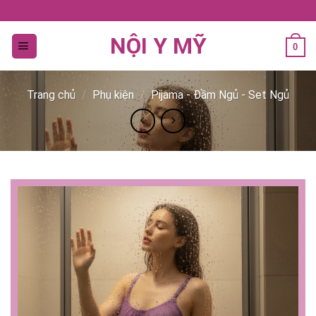
Bỏ
qua
NỘI Y MỸ
nội
0
dung
Trang chủ
/
Phụ kiện
/
Pijama - Đầm Ngủ - Set Ngủ