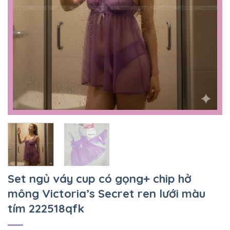
Set ngủ váy cup có gọng+ chip hở
mông Victoria’s Secret ren lưới màu
tím 222518qfk