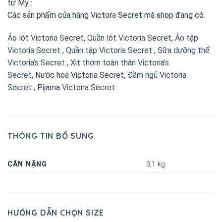
từ Mỹ :
Các sản phẩm của hãng Victora Secret mà shop đang có.
Áo lót Victoria Secret
,
Quần lót Victoria Secret
,
Áo tập
Victoria Secret
,
Quần tập Victoria Secret
,
Sữa dưỡng thể
Victoria’s Secret
,
Xịt thơm toàn thân Victoria’s
Secret
, Nước hoa Victoria Secret,
Đầm ngủ Victoria
Secret
,
Pijama Victoria Secret
THÔNG TIN BỔ SUNG
CÂN NẶNG
0,1 kg
HƯỚNG DẪN CHỌN SIZE