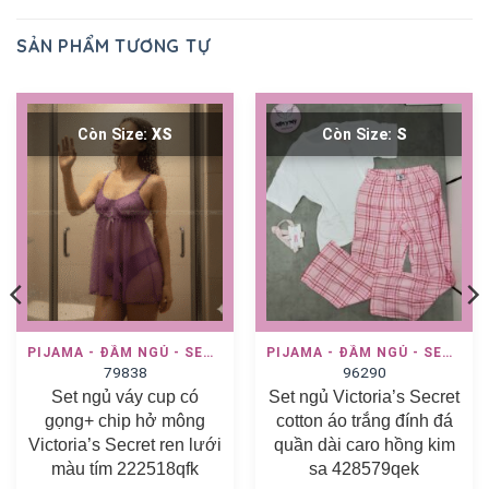
SẢN PHẨM TƯƠNG TỰ
Còn Size:
XS
Còn Size:
S
PIJAMA - ĐẦM NGỦ - SET NGỦ
PIJAMA - ĐẦM NGỦ - SET NGỦ
79838
96290
Set ngủ váy cup có
Set ngủ Victoria’s Secret
gọng+ chip hở mông
cotton áo trắng đính đá
Victoria’s Secret ren lưới
quần dài caro hồng kim
màu tím 222518qfk
sa 428579qek