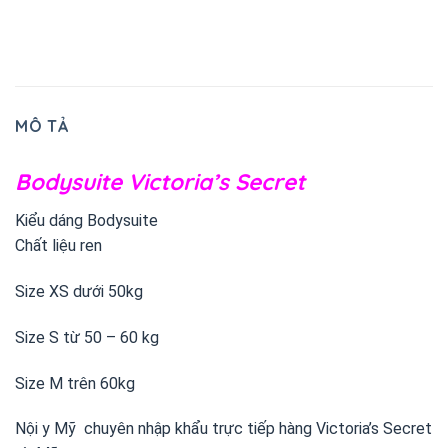
MÔ TẢ
Bodysuite Victoria’s Secret
Kiểu dáng Bodysuite
Chất liệu ren
Size XS dưới 50kg
Size S từ 50 – 60 kg
Size M trên 60kg
Nội y Mỹ chuyên nhập khẩu trực tiếp hàng Victoria’s Secret