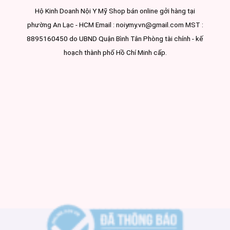
Hộ Kinh Doanh Nội Y Mỹ Shop bán online gởi hàng tại
phường An Lạc - HCM Email : noiymy.vn@gmail.com MST :
8895160450 do UBND Quận Bình Tân Phòng tài chính - kế
hoạch thành phố Hồ Chí Minh cấp.