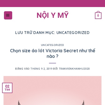
Bỏ
qua
NỘI Y MỸ
nội
0
dung
LƯU TRỮ DANH MỤC:
UNCATEGORIZED
UNCATEGORIZED
Chọn size áo lót Victoria Secret như thế
nào ?
ĐĂNG VÀO
THÁNG 9 2, 2019
BỞI
TRANVIENKHANHU2020
02
Th9