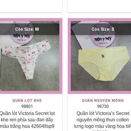
Còn Size:
M
Còn Size:
S
QUẦN LỌT KHE
QUẦN NGUYÊN MÔNG
98801
98730
Quần lót Victoria Secret lọt
Quần lót Victoria’s Secret
khe ren phía sau đan dây
nguyên mông thun cotton
màu trắng hoa 426048sp9
lưng logo màu vàng hoạ tiế