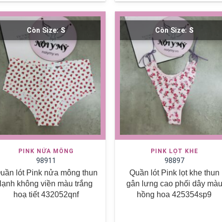
Còn Size:
S
Còn Size:
S
PINK NỬA MÔNG
PINK LỌT KHE
98911
98897
uần lót Pink nửa mông thun
Quần lót Pink lọt khe thun
lạnh không viền màu trắng
gân lưng cao phối dây mà
hoạ tiết 432052qnf
hồng hoa 425354sp9