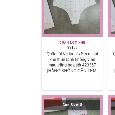
QUẦN LỌT KHE
99156
Quần lót Victoria’s Secret lọt
Q
khe thun lạnh không viền
màu trắng hoạ tiết 423367
[HÃNG KHÔNG GẮN TEM]
Còn Size:
S