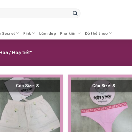
a Secret
Pink
Làm đẹp
Phụ kiện
Đồ thể thao
oa / Hoạ tiết”
Còn Size:
S
Còn Size:
S