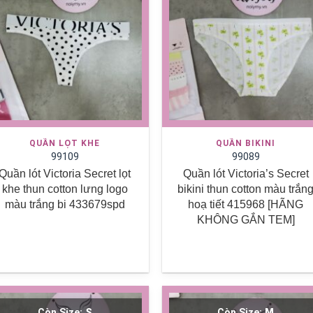
QUẦN LỌT KHE
QUẦN BIKINI
99109
99089
Quần lót Victoria Secret lọt
Quần lót Victoria’s Secret
khe thun cotton lưng logo
bikini thun cotton màu trắn
màu trắng bi 433679spd
hoạ tiết 415968 [HÃNG
KHÔNG GẮN TEM]
Còn Size:
S
Còn Size:
M