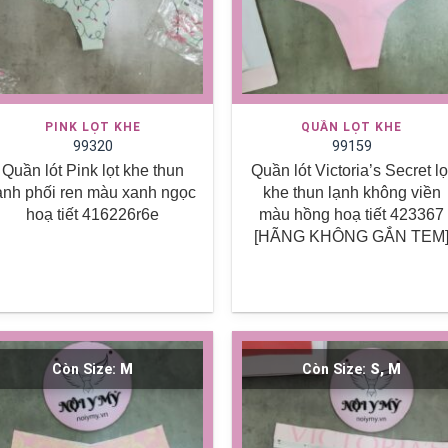
PINK LỌT KHE
QUẦN LỌT KHE
99320
99159
Quần lót Pink lọt khe thun
Quần lót Victoria’s Secret lọ
ạnh phối ren màu xanh ngọc
khe thun lạnh không viền
hoạ tiết 416226r6e
màu hồng hoạ tiết 423367
[HÃNG KHÔNG GẮN TEM
Còn Size:
M
Còn Size:
S, M