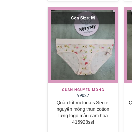
Còn Size:
M
QUẦN NGUYÊN MÔNG
99027
Quần lót Victoria’s Secret
Q
nguyên mông thun cotton
lưng logo màu cam hoa
415923ssf