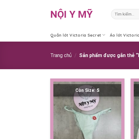
Bỏ
NỘI Y MỸ
qua
Tìm
kiếm:
nội
dung
Quần lót Victoria Secret
Áo lót Victori
Trang chủ
/
Sản phẩm được gắn thẻ “H
Còn Size:
S