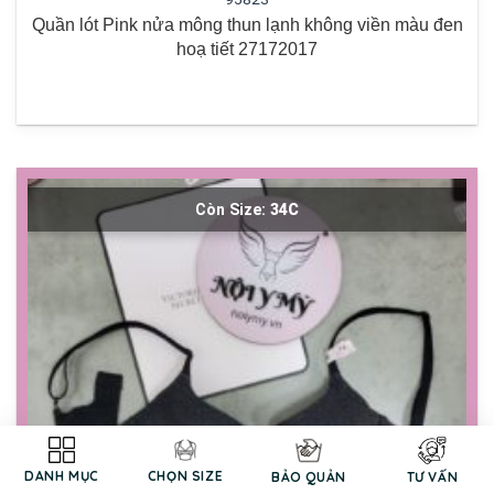
Quần lót Pink nửa mông thun lạnh không viền màu đen
hoạ tiết 27172017
Còn Size:
34C
DANH MỤC
CHỌN SIZE
BẢO QUẢN
TƯ VẤN