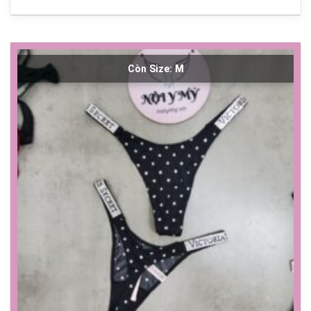
Còn Size:
M