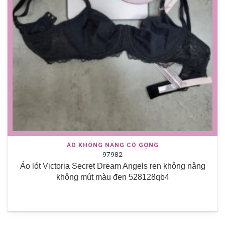
ÁO KHÔNG NÂNG CÓ GỌNG
97982
Áo lót Victoria Secret Dream Angels ren không nâng
không mút màu đen 528128qb4