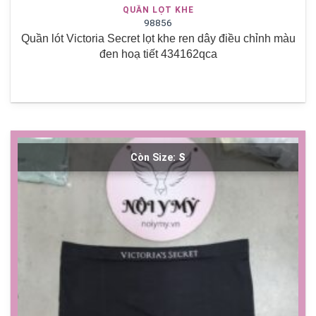
QUẦN LỌT KHE
98856
Quần lót Victoria Secret lọt khe ren dây điều chỉnh màu
đen hoạ tiết 434162qca
Còn Size:
S