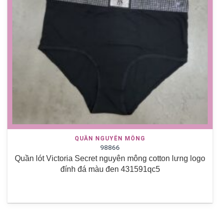
QUẦN NGUYÊN MÔNG
98866
Quần lót Victoria Secret nguyên mông cotton lưng logo
đính đá màu đen 431591qc5