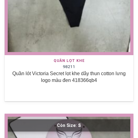
QUẦN LỌT KHE
98211
Quần lót Victoria Secret lọt khe dây thun cotton lưng
logo màu đen 418366qb4
Còn Size:
S