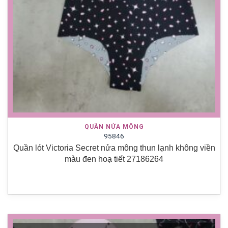
QUẦN NỬA MÔNG
95846
Quần lót Victoria Secret nửa mông thun lạnh không viền
màu đen hoạ tiết 27186264