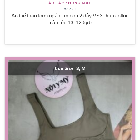
ÁO TẬP KHÔNG MÚT
83721
Áo thể thao form ngắn croptop 2 dây VSX thun cotton
màu rêu 131120qrb
Còn Size:
S, M