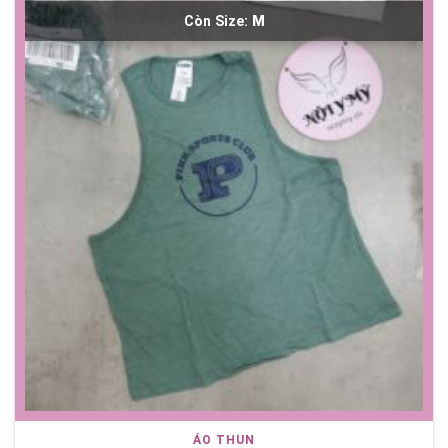
Còn Size:
M
ÁO THUN