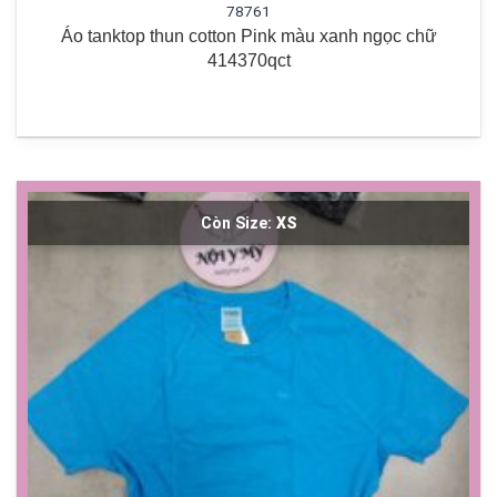
78761
Áo tanktop thun cotton Pink màu xanh ngọc chữ
414370qct
Còn Size:
XS