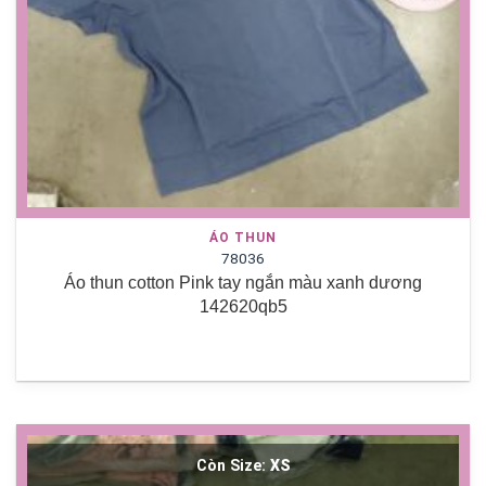
ÁO THUN
78036
Áo thun cotton Pink tay ngắn màu xanh dương
142620qb5
Còn Size:
XS