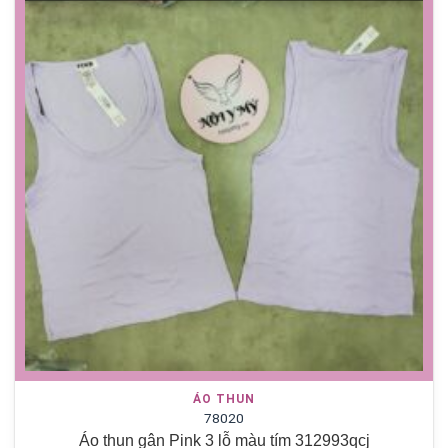
ÁO THUN
78020
Áo thun gân Pink 3 lỗ màu tím 312993qcj