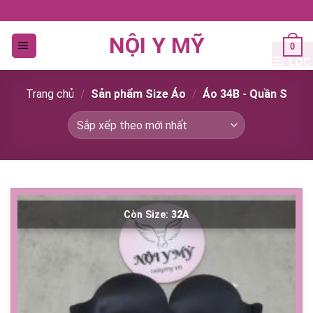
Bỏ
qua
NỘI Y MỸ
nội
0
dung
LỌC
Trang chủ
/
Sản phẩm Size Áo
/
Áo 34B - Quần S
Còn Size:
32A