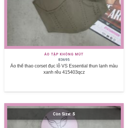
ÁO TẬP KHÔNG MÚT
83695
Áo thể thao corset đục lỗ VS Essential thun lạnh màu
xanh rêu 415403qcz
Còn Size:
S