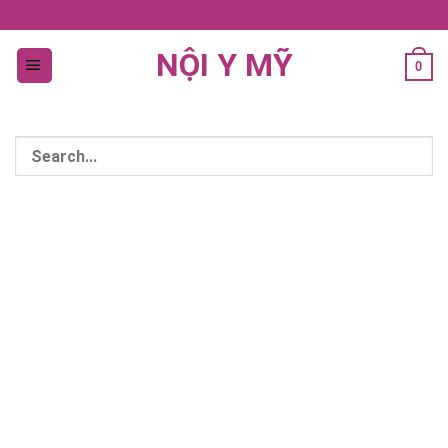
Bỏ
qua
NỘI Y MỸ
nội
0
dung