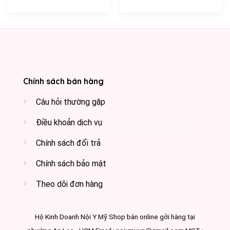
Chính sách bán hàng
Câu hỏi thường gặp
Điều khoản dịch vụ
Chính sách đổi trả
Chính sách bảo mật
Theo dõi đơn hàng
Hộ Kinh Doanh Nội Y Mỹ Shop bán online gởi hàng tại