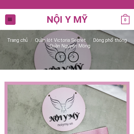
Bỏ
qua
NỘI Y MỸ
nội
0
dung
Trang chủ
/
Quần lót Victoria Secret
/
Dòng phổ thông
/
Quần Nguyên Mông