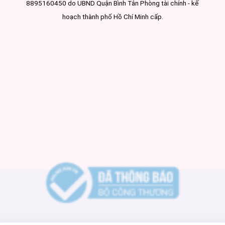
8895160450 do UBND Quận Bình Tân Phòng tài chính - kế
hoạch thành phố Hồ Chí Minh cấp.