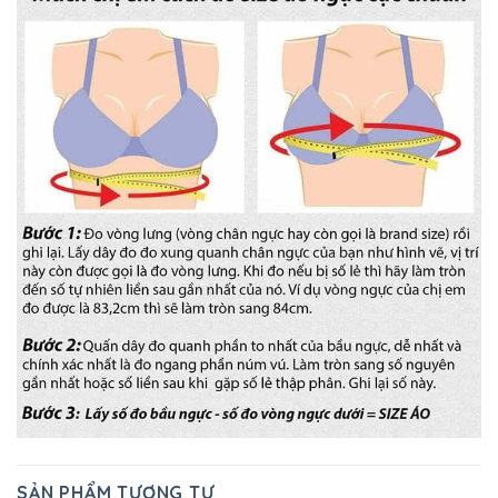
SẢN PHẨM TƯƠNG TỰ