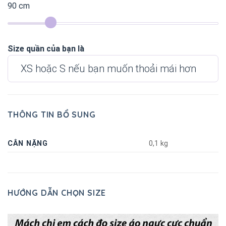
90
cm
Size quần của bạn là
XS hoặc S nếu bạn muốn thoải mái hơn
THÔNG TIN BỔ SUNG
CÂN NẶNG
0,1 kg
HƯỚNG DẪN CHỌN SIZE