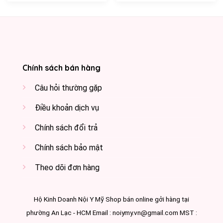
Chính sách bán hàng
Câu hỏi thường gặp
Điều khoản dịch vụ
Chính sách đổi trả
Chính sách bảo mật
Theo dõi đơn hàng
Hộ Kinh Doanh Nội Y Mỹ Shop bán online gởi hàng tại
phường An Lạc - HCM Email : noiymy.vn@gmail.com MST :