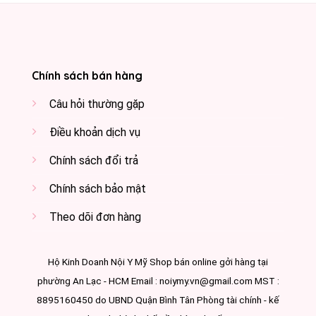
Chính sách bán hàng
Câu hỏi thường gặp
Điều khoản dịch vụ
Chính sách đổi trả
Chính sách bảo mật
Theo dõi đơn hàng
Hộ Kinh Doanh Nội Y Mỹ Shop bán online gởi hàng tại
phường An Lạc - HCM Email : noiymy.vn@gmail.com MST :
8895160450 do UBND Quận Bình Tân Phòng tài chính - kế