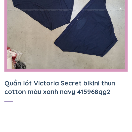
Quần lót Victoria Secret bikini thun
cotton màu xanh navy 415968qg2