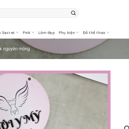
a Secret
Pink
Làm đẹp
Phụ kiện
Đồ thể thao
nk nguyên mông
Q