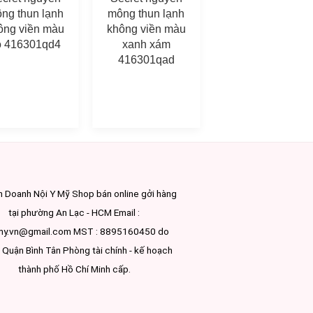
ng thun lạnh
mông thun lạnh
nguyên mông
ông viền màu
không viền màu
lưng cao thun
ỏ 416301qd4
xanh xám
seamless viền
416301qad
ren màu hồng
415204qcj
h Doanh Nội Y Mỹ Shop bán online gởi hàng
tại phường An Lạc - HCM Email :
my.vn@gmail.com MST : 8895160450 do
Quận Bình Tân Phòng tài chính - kế hoạch
thành phố Hồ Chí Minh cấp.