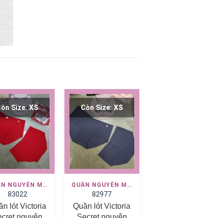
òn Size:
XS
Còn Size:
XS
Còn Size:
XS
QUẦN NGUYÊN MÔNG
QUẦN NGUYÊN MÔNG
QUẦN NGUYÊN MÔNG
83022
82977
77636
n lót Victoria
Quần lót Victoria
Quần lót
ecret nguyên
Secret nguyên
Victoria’s Secret