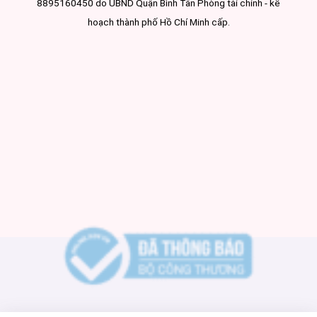
8895160450 do UBND Quận Bình Tân Phòng tài chính - kế
hoạch thành phố Hồ Chí Minh cấp.