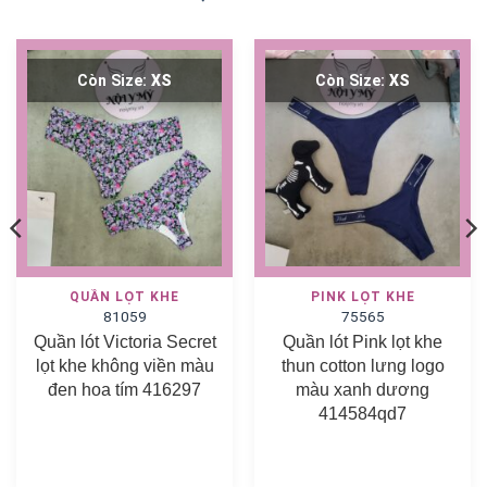
Còn Size:
XS
Còn Size:
XS
QUẦN LỌT KHE
PINK LỌT KHE
81059
75565
Quần lót Victoria Secret
Quần lót Pink lọt khe
lọt khe không viền màu
thun cotton lưng logo
đen hoa tím 416297
màu xanh dương
414584qd7