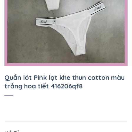
Quần lót Pink lọt khe thun cotton màu
trắng hoạ tiết 416206qf8