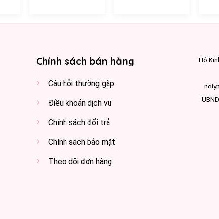
Chính sách bán hàng
Hộ Kin
Câu hỏi thường gặp
noiy
UBND 
Điều khoản dịch vụ
Chính sách đổi trả
Chính sách bảo mật
Theo dõi đơn hàng