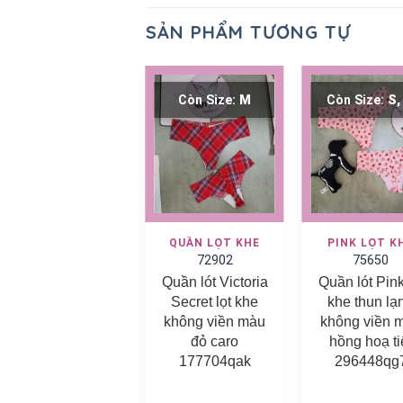
SẢN PHẨM TƯƠNG TỰ
Còn Size:
XS
Còn Size:
M
Còn Size:
S,
QUẦN LỌT KHE
QUẦN LỌT KHE
PINK LỌT K
77558
72902
75650
Quần lót Victoria
Quần lót Victoria
Quần lót Pink
Secret lọt khe
Secret lọt khe
khe thun lạ
không viền màu
không viền màu
không viền 
beo hồng
đỏ caro
hồng hoạ ti
177704qhs
177704qak
296448qg