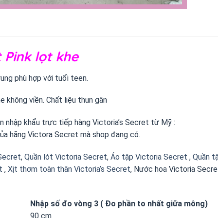
 Pink lọt khe
rung phù hợp với tuổi teen.
e không viền. Chất liệu thun gân
 nhập khẩu trực tiếp hàng Victoria’s Secret từ Mỹ :
ủa hãng Victora Secret mà shop đang có.
 Secret
,
Quần lót Victoria Secret
,
Áo tập Victoria Secret
,
Quần tậ
et
,
Xịt thơm toàn thân Victoria’s Secret
, Nước hoa Victoria Secre
Nhập số đo vòng 3 ( Đo phần to nhất giữa mông)
90
cm