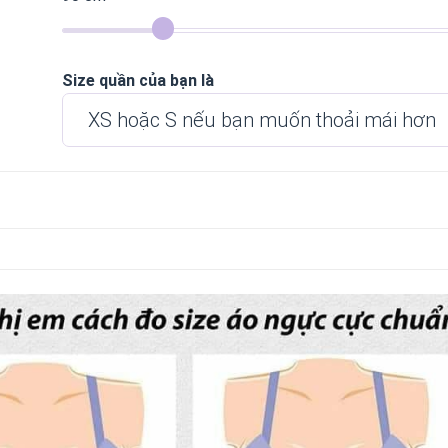
Size quần của bạn là
XS hoặc S nếu bạn muốn thoải mái hơn