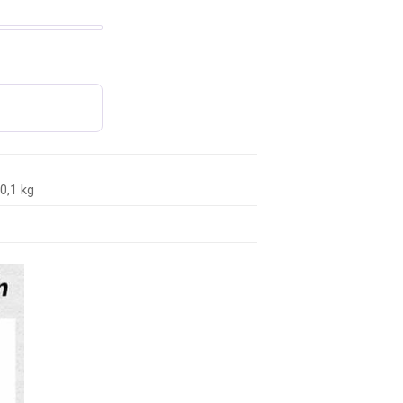
0,1 kg