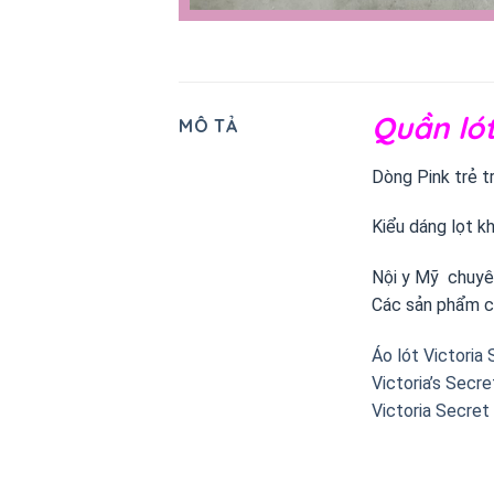
Quần lót
MÔ TẢ
Dòng Pink trẻ t
Kiểu dáng lọt kh
Nội y Mỹ chuyên
Các sản phẩm c
Áo lót Victoria
Victoria’s Secr
Victoria Secret