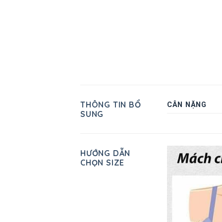
THÔNG TIN BỔ
CÂN NẶNG
SUNG
HƯỚNG DẪN
CHỌN SIZE