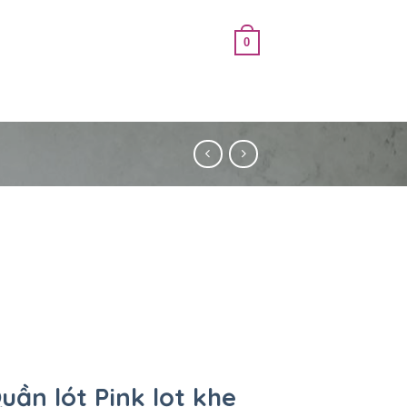
0
uần lót Pink lọt khe