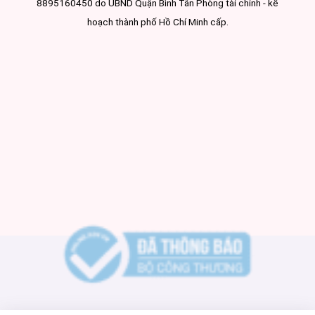
8895160450 do UBND Quận Bình Tân Phòng tài chính - kế
hoạch thành phố Hồ Chí Minh cấp.