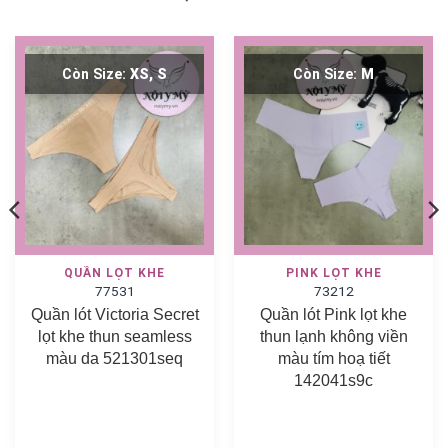
Còn Size:
XS, S
Còn Size:
M
QUẦN LỌT KHE
PINK LỌT KHE
77531
73212
Quần lót Victoria Secret
Quần lót Pink lọt khe
lọt khe thun seamless
thun lạnh không viền
màu da 521301seq
màu tím hoạ tiết
142041s9c