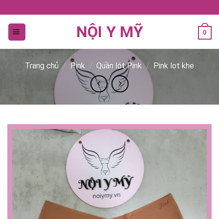
Bỏ
qua
NỘI Y MỸ
nội
0
dung
Trang chủ
/
Pink
/
Quần lót Pink
/
Pink lọt khe