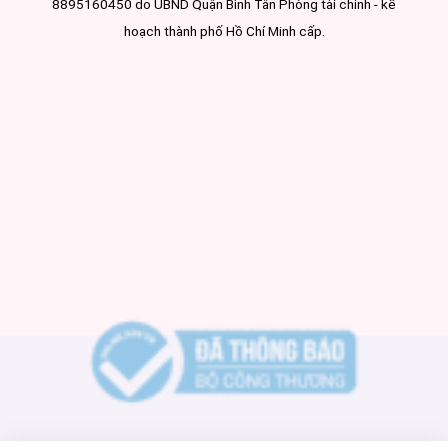
8895160450 do UBND Quận Bình Tân Phòng tài chính - kế
hoạch thành phố Hồ Chí Minh cấp.