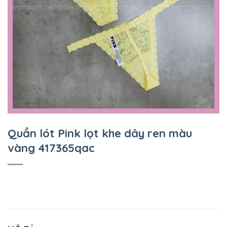
Quần lót Pink lọt khe dây ren màu
vàng 417365qac