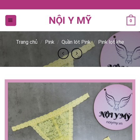
Bỏ
qua
NỘI Y MỸ
nội
0
dung
Trang chủ
/
Pink
/
Quần lót Pink
/
Pink lọt khe