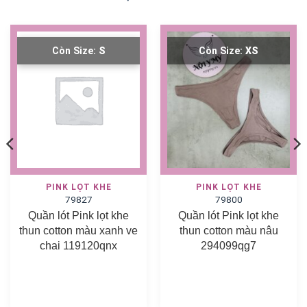
Còn Size:
S
Còn Size:
XS
PINK LỌT KHE
PINK LỌT KHE
79827
79800
Quần lót Pink lọt khe
Quần lót Pink lọt khe
thun cotton màu xanh ve
thun cotton màu nâu
chai 119120qnx
294099qg7