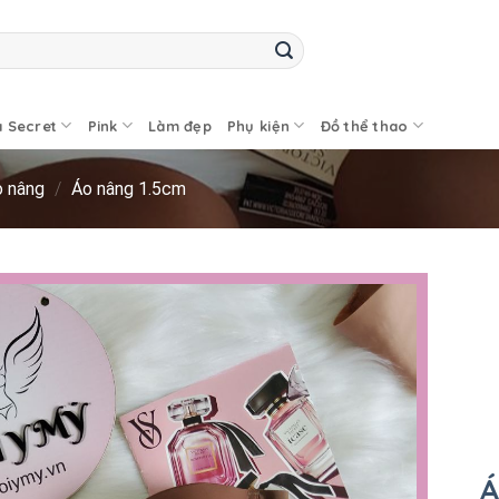
a Secret
Pink
Làm đẹp
Phụ kiện
Đồ thể thao
o nâng
/
Áo nâng 1.5cm
Á