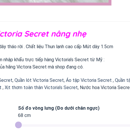
ictoria Secret nâng nhẹ
ây tháo rời . Chất liệu Thun lạnh cao cấp Mút dày 1.5cm
 nhập khẩu trực tiếp hàng Victoria’s Secret từ Mỹ :
ủa hãng Victora Secret mà shop đang có.
 Secret
,
Quần lót Victoria Secret
,
Áo tập Victoria Secret
,
Quần tậ
et
,
Xịt thơm toàn thân Victoria’s Secret
, Nước hoa Victoria Secre
Số đo vòng lưng (Đo dưới chân ngực)
68
cm