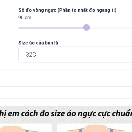
Số đo vòng ngực (Phần to nhất đo ngang ti)
90
cm
Size áo của bạn là
32C