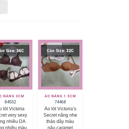
òn Size:
34C
Còn Size:
32C
Còn Size:
34B
O NÂNG 3CM
ÁO NÂNG 1.5CM
ÁO NÂNG 1.5CM
84552
74468
86887
 lót Victoria
Áo lót Victoria’s
Áo lót Victoria’s
ret very sexy
Secret nâng nhẹ
Secret nâng nhẹ
ng nhiều DA
tháo dây màu
thun lạnh phối
ng nhiều màu
nâu caramel
ren màu đỏ kim