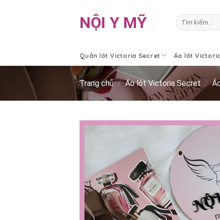
Bỏ
NỘI Y MỸ
qua
Tìm
kiếm:
nội
dung
Quần lót Victoria Secret
Áo lót Victori
Trang chủ
/
Áo lót Victoria Secret
/
Á