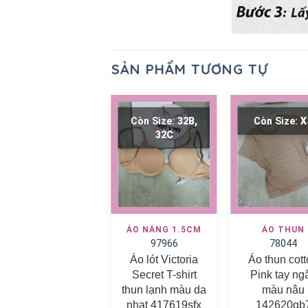
SẢN PHẨM TƯƠNG TỰ
Còn Size:
32B
Còn Size:
32B,
Còn Size:
X
32C
ÁO NÂNG 1 - 2CM
ÁO NÂNG 1.5CM
ÁO THUN
68382
97966
78044
Áo lót Pink nâng
Áo lót Victoria
Áo thun cot
vừa thun lạnh
Secret T-shirt
Pink tay ng
màu nâu
thun lạnh màu da
màu nâu
142528qrg
nhạt 417619sfx
142620qb