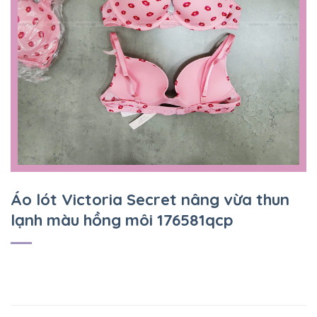
Áo lót Victoria Secret nâng vừa thun
lạnh màu hồng môi 176581qcp