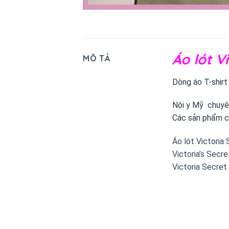
Áo lót V
MÔ TẢ
Dòng áo T-shirt
Nội y Mỹ chuyên
Các sản phẩm c
Áo lót Victoria
Victoria’s Secr
Victoria Secret