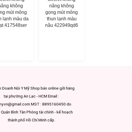
nâng không
nâng không
nâng không
ng mút mỏng
gọng mút mỏng
gọng mút mỏng
n lạnh màu da
thun lạnh màu
thun cotton màu
ạt 417548ser
nâu 422949qd6
beo 431940spa
h Doanh Nội Y Mỹ Shop bán online gởi hàng
tại phường An Lạc - HCM Email :
my.vn@gmail.com MST : 8895160450 do
Quận Bình Tân Phòng tài chính - kế hoạch
thành phố Hồ Chí Minh cấp.