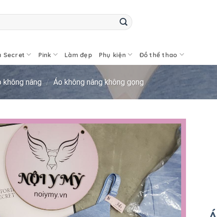
a Secret
Pink
Làm đẹp
Phụ kiện
Đồ thể thao
 không nâng
/
Áo không nâng không gọng
Á