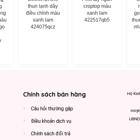
g
thun lạnh dây
croptop màu
ỏng
điều chỉnh màu
xanh lam
gọ
màu
xanh lam
422517qb5
thu
go
424075qcz
nh
v
Chính sách bán hàng
Hộ Kin
Câu hỏi thường gặp
noiy
UBND 
Điều khoản dịch vụ
Chính sách đổi trả