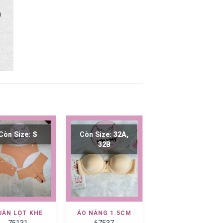
Còn Size:
S
Còn Size:
32A,
Còn Size:
M
32B
UẦN LỌT KHE
ÁO NÂNG 1.5CM
PINK SHORT