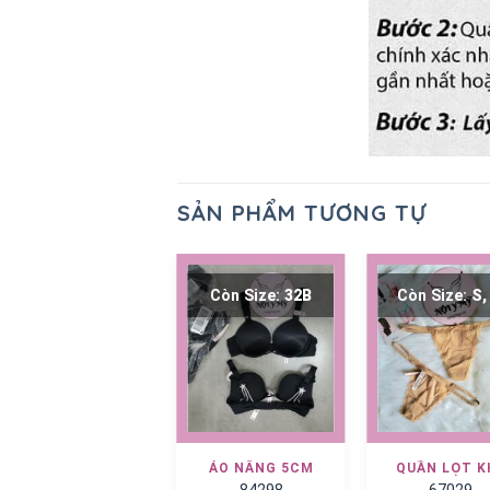
SẢN PHẨM TƯƠNG TỰ
Còn Size:
32B
Còn Size:
32B
Còn Size:
S,
ÁO NÂNG 5CM
ÁO NÂNG 5CM
QUẦN LỌT K