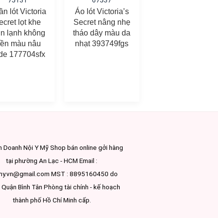
75131
67537
71120
n lót Victoria
Áo lót Victoria’s
Quần lót Pink
ecret lọt khe
Secret nâng nhẹ
short lưng cao
un lạnh không
tháo dây màu da
thun lạnh không
iền màu nâu
nhạt 393749fgs
viền màu da nhạt
de 177704sfx
602223seq
h Doanh Nội Y Mỹ Shop bán online gởi hàng
tại phường An Lạc - HCM Email :
my.vn@gmail.com MST : 8895160450 do
Quận Bình Tân Phòng tài chính - kế hoạch
thành phố Hồ Chí Minh cấp.