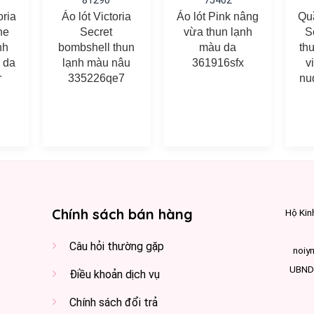
81290
75462
oria
Áo lót Victoria
Áo lót Pink nâng
Quầ
he
Secret
vừa thun lạnh
S
nh
bombshell thun
màu da
th
 da
lạnh màu nâu
361916sfx
v
r
335226qe7
nu
Chính sách bán hàng
Hộ Kin
Câu hỏi thường gặp
noiy
UBND 
Điều khoản dịch vụ
Chính sách đổi trả