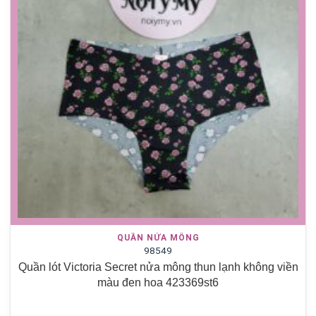
QUẦN NỬA MÔNG
98549
Quần lót Victoria Secret nửa mông thun lạnh không viền
màu đen hoa 423369st6