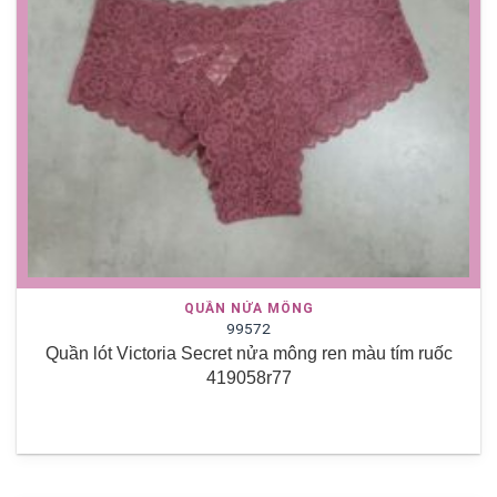
QUẦN NỬA MÔNG
99572
Quần lót Victoria Secret nửa mông ren màu tím ruốc
419058r77