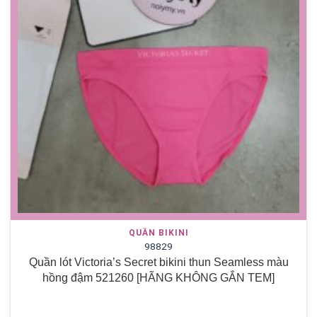
QUẦN BIKINI
98829
Quần lót Victoria’s Secret bikini thun Seamless màu
hồng đậm 521260 [HÃNG KHÔNG GẮN TEM]