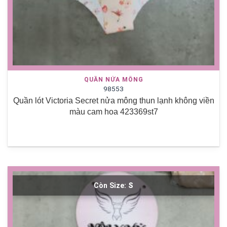
QUẦN NỬA MÔNG
98553
Quần lót Victoria Secret nửa mông thun lạnh không viền
màu cam hoa 423369st7
Còn Size:
S