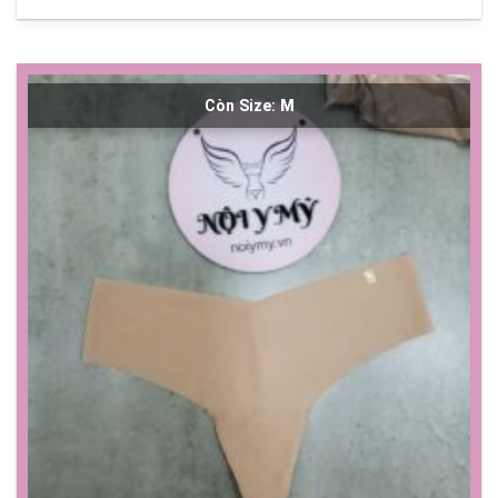
Còn Size:
M