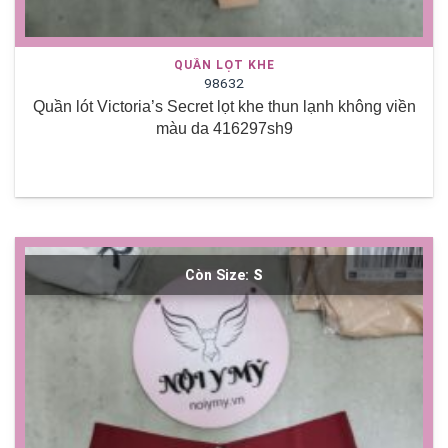
QUẦN LỌT KHE
98632
Quần lót Victoria’s Secret lọt khe thun lạnh không viền
màu da 416297sh9
Còn Size:
S