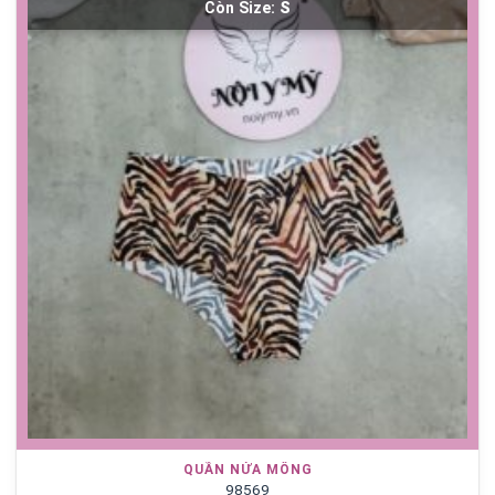
Còn Size:
S
QUẦN NỬA MÔNG
98569