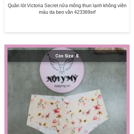
Quần lót Victoria Secret nửa mông thun lạnh không viền
màu da beo vằn 423369srf
Còn Size:
S