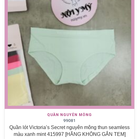
QUẦN NGUYÊN MÔNG
99081
Quần lót Victoria’s Secret nguyên mông thun seamless
màu xanh mint 415997 [HÃNG KHÔNG GẮN TEM]