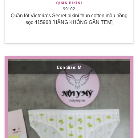
QUẦN BIKINI
99102
Quần lót Victoria’s Secret bikini thun cotton màu hồng
sọc 415968 [HÃNG KHÔNG GẮN TEM]
Còn Size:
M