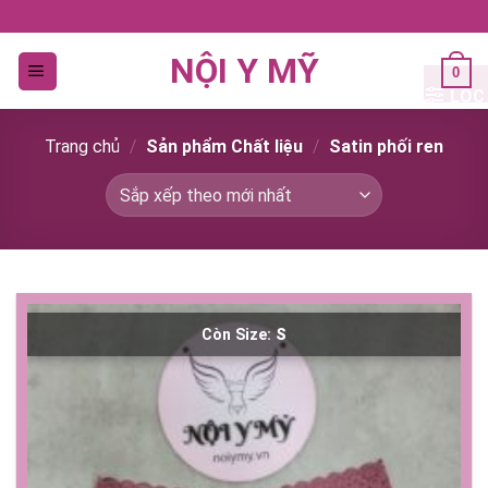
Bỏ
qua
NỘI Y MỸ
nội
0
dung
LỌC
Trang chủ
/
Sản phẩm Chất liệu
/
Satin phối ren
Còn Size:
S