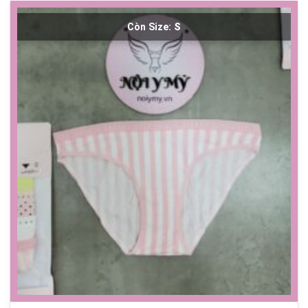
Còn Size:
S