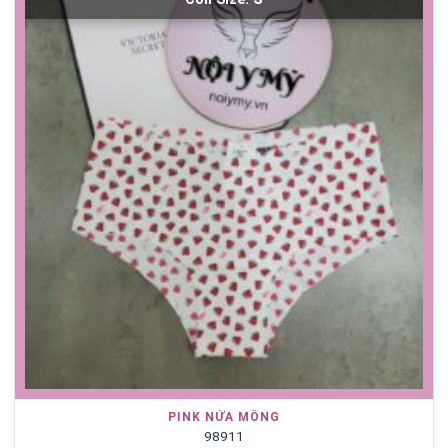
PINK NỬA MÔNG
98911