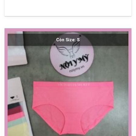
Còn Size:
S