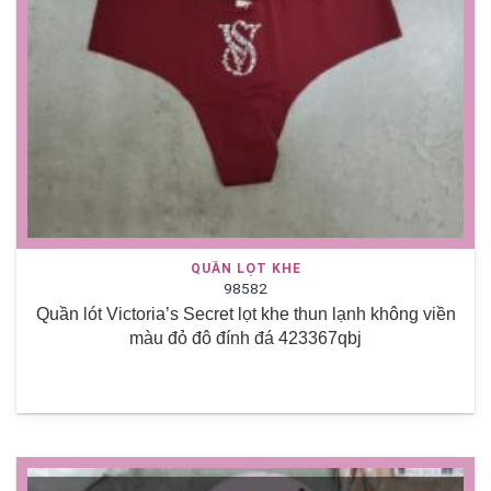
QUẦN LỌT KHE
98582
Quần lót Victoria’s Secret lọt khe thun lạnh không viền
màu đỏ đô đính đá 423367qbj