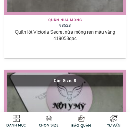
QUẦN NỬA MÔNG
98528
Quần lót Victoria Secret nửa mông ren màu vàng
419058qac
Còn Size:
S
DANH MỤC
CHỌN SIZE
BẢO QUẢN
TƯ VẤN