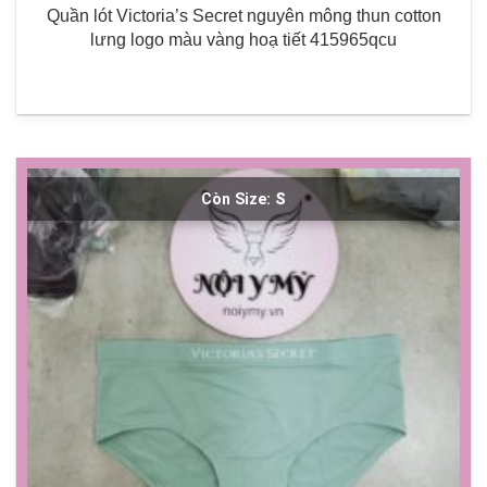
Quần lót Victoria’s Secret nguyên mông thun cotton
lưng logo màu vàng hoạ tiết 415965qcu
Còn Size:
S